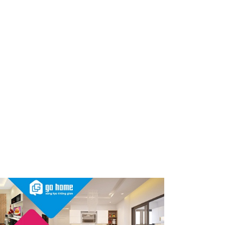
Nóng: 1 loại kem bôi da “quốc
dân” của người Việt bất ngờ bị
thu hồi trên toàn quốc, người
dùng cần kiểm tra ngay
Thu hồi, tiêu hủy toàn quốc 2
sản phẩm dầu gội, dầu xả
"made in Việt Nam", người tiêu
dùng nên kiểm tra ngay
Cảnh báo Dung dịch vệ sinh
phụ nữ Coop Select dính vi
khuẩn, bị buộc tiêu hủy