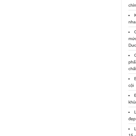
chỉn
nha
mức
Dư
phẩ
chấ
Thị trường bán lẻ cuối 2018: Thay
cội
đổi để hội nhập
khủ
đẹp
15 