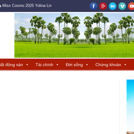
Miss Cosmo 2025 Yolina Lindquist cùng Hoa hậu Hương Giang tìm ra ba 
ất động sản
Tài chính
Đời sống
Chứng khoán