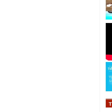
t
Hấp dẫn Hội thi “Nhà nông đua tài
2019” tại Lễ hội cà phê Buôn Ma
Thuột lần thứ 7
Thứ 2, 28/07/2018 09:01:15 AM
T