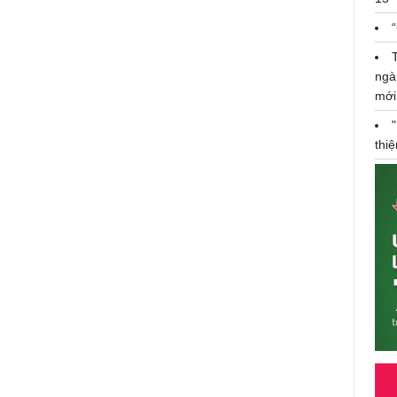
ngà
mới
thi
368 gian hàng tham gia triển lãm
Vietstock 2018
17/10/2018 12:56:211