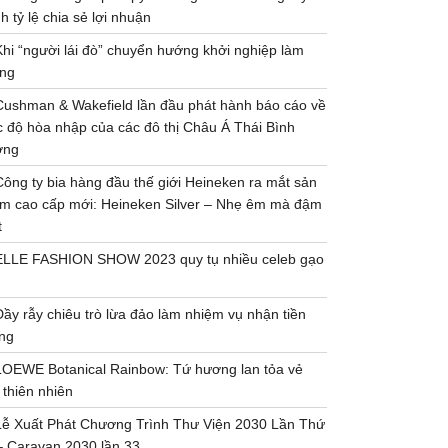
h tỷ lệ chia sẻ lợi nhuận
Khi “người lái đò” chuyển hướng khởi nghiệp làm
ng
Cushman & Wakefield lần đầu phát hành báo cáo về
 độ hòa nhập của các đô thị Châu Á Thái Bình
ơng
Công ty bia hàng đầu thế giới Heineken ra mắt sản
m cao cấp mới: Heineken Silver – Nhẹ êm mà đậm
t
ELLE FASHION SHOW 2023 quy tụ nhiều celeb gạo
Đầy rẫy chiêu trò lừa đảo làm nhiệm vụ nhận tiền
ng
LOEWE Botanical Rainbow: Tứ hương lan tỏa vẻ
 thiên nhiên
Lễ Xuất Phát Chương Trình Thư Viện 2030 Lần Thứ
– Caravan 2030 lần 33