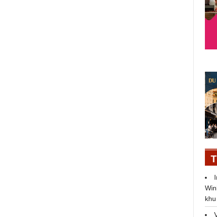
Việt Nam tụt hạng chỉ số nộp thuế:
Nhiều cải cách chưa được ghi
nhận
T
Win
khu