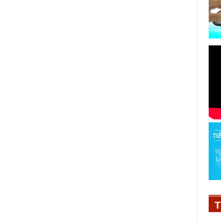
Bảo Minh và Hillridge chung tay
giúp người nông dân bảo vệ mùa
màng
T