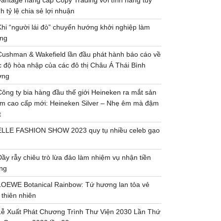
Vantage nâng cấp Copy Trading với tính năng tùy
h tỷ lệ chia sẻ lợi nhuận
Khi “người lái đò” chuyển hướng khởi nghiệp làm
ng
Cushman & Wakefield lần đầu phát hành báo cáo về
 độ hòa nhập của các đô thị Châu Á Thái Bình
ơng
Công ty bia hàng đầu thế giới Heineken ra mắt sản
m cao cấp mới: Heineken Silver – Nhẹ êm mà đậm
t
ELLE FASHION SHOW 2023 quy tụ nhiều celeb gạo
Đầy rẫy chiêu trò lừa đảo làm nhiệm vụ nhận tiền
ng
LOEWE Botanical Rainbow: Tứ hương lan tỏa vẻ
 thiên nhiên
Lễ Xuất Phát Chương Trình Thư Viện 2030 Lần Thứ