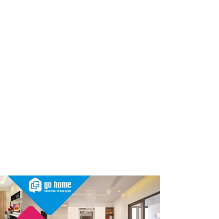
dùng cần kiểm tra ngay
Thu hồi, tiêu hủy toàn quốc 2
sản phẩm dầu gội, dầu xả
"made in Việt Nam", người tiêu
dùng nên kiểm tra ngay
Cảnh báo Dung dịch vệ sinh
phụ nữ Coop Select dính vi
khuẩn, bị buộc tiêu hủy
Sau vụ mỹ phẩm chứa chất
cấm, Dược Hậu Giang bị phạt
và truy thu thuế hơn 10 tỷ
đồng