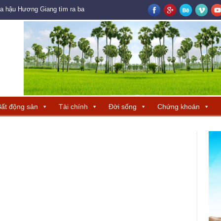
oa hậu Hương Giang tìm ra ba đại diện Trung Quốc – Hong Kong – Macau đ
ất động sản
Tài chính
Đời sống
Chứng khoán