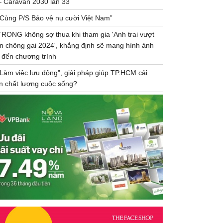
– Caravan 2030 lần 33
“Cùng P/S Bảo vệ nụ cười Việt Nam”
TRONG không sợ thua khi tham gia 'Anh trai vượt
n chông gai 2024', khẳng định sẽ mang hình ảnh
 đến chương trình
"Làm việc lưu động", giải pháp giúp TP.HCM cải
ện chất lượng cuộc sống?