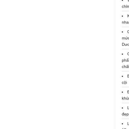
chỉn
nha
mức
Dư
phẩ
chấ
YeaH1 đứng Top 2 doanh nghiệp
cội
thuộc ngành báo chí, thông tin và
truyền thông được yêu thích
khủ
đẹp