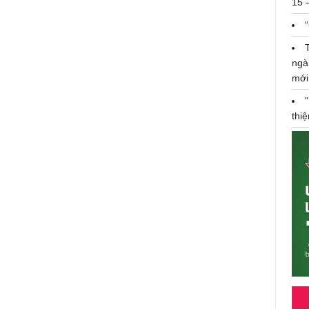
15 
ngà
mới
thi
Giải mã bí ẩn những mùi hương
với Trussardi Popup tại Diamond
Plaza