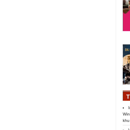
IELTS FAIR 2024 - Ngày hội lớn
nhất năm, quy tụ các chuyên gia
IELTS hàng đầu do Hội đồng Anh
tổ chức
T
Win
khu