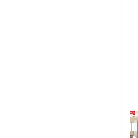
Nhiều lĩnh vực kinh tế của
Tp.HCM đang khởi sắc