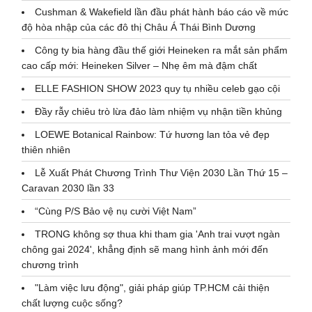
Cushman & Wakefield lần đầu phát hành báo cáo về mức
độ hòa nhập của các đô thị Châu Á Thái Bình Dương
Công ty bia hàng đầu thế giới Heineken ra mắt sản phẩm
cao cấp mới: Heineken Silver – Nhẹ êm mà đậm chất
ELLE FASHION SHOW 2023 quy tụ nhiều celeb gạo cội
Đầy rẫy chiêu trò lừa đảo làm nhiệm vụ nhận tiền khủng
LOEWE Botanical Rainbow: Tứ hương lan tỏa vẻ đẹp
thiên nhiên
Lễ Xuất Phát Chương Trình Thư Viện 2030 Lần Thứ 15 –
Caravan 2030 lần 33
“Cùng P/S Bảo vệ nụ cười Việt Nam”
TRONG không sợ thua khi tham gia 'Anh trai vượt ngàn
chông gai 2024', khẳng định sẽ mang hình ảnh mới đến
chương trình
"Làm việc lưu động", giải pháp giúp TP.HCM cải thiện
chất lượng cuộc sống?