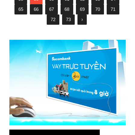
65
66
67
68
69
70
71
72
73
›