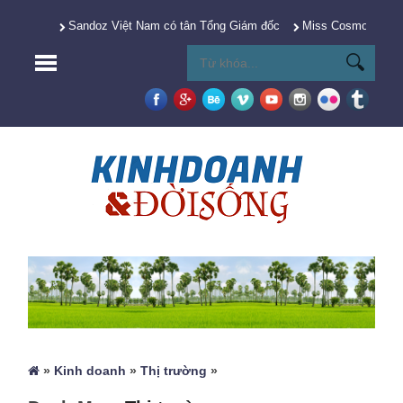
Sandoz Việt Nam có tân Tổng Giám đốc
Miss Cosmo 2025 Y
»
Kinh doanh
»
Thị trường
»