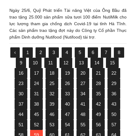
Ngày 25/6, Quỹ Phát triển Tài năng Việt của Ông Bầu đã
trao tặng 25.000 sản phẩm sữa tươi 100 điểm NutiMilk cho
lực lượng tham gia chống dịch Covid-19 tại tỉnh Hà Tĩnh.
Các sản phẩm trao tặng đợt này do Công ty Cổ phần Thực
phẩm Dinh dưỡng Nutifood (Nutifood) tài trợ.
‹
1
2
3
4
5
6
7
8
9
10
11
12
13
14
15
16
17
18
19
20
21
22
23
24
25
26
27
28
29
30
31
32
33
34
35
36
37
38
39
40
41
42
43
44
45
46
47
48
49
50
51
52
53
54
55
56
57
58
59
60
61
62
63
64