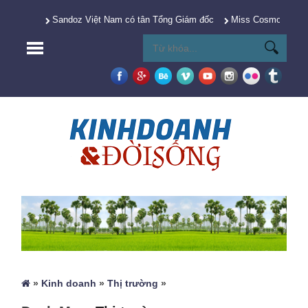
Sandoz Việt Nam có tân Tổng Giám đốc
Miss Cosmo 2025 Y
»
Kinh doanh
»
Thị trường
»