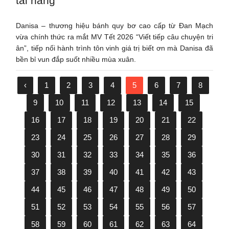
tài năng
Danisa – thương hiệu bánh quy bơ cao cấp từ Đan Mạch
vừa chính thức ra mắt MV Tết 2026 “Viết tiếp câu chuyện tri
ân”, tiếp nối hành trình tôn vinh giá trị biết ơn mà Danisa đã
bền bỉ vun đắp suốt nhiều mùa xuân.
‹
1
2
3
4
5
6
7
8
9
10
11
12
13
14
15
16
17
18
19
20
21
22
23
24
25
26
27
28
29
30
31
32
33
34
35
36
37
38
39
40
41
42
43
44
45
46
47
48
49
50
51
52
53
54
55
56
57
58
59
60
61
62
63
64