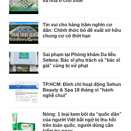
và nhà ở cho thuê
Tin vui cho hàng trăm nghìn cư
dân: Chính thức bỏ đề xuất sở hữu
chung cư có thời hạn
Sai phạm tại Phòng khám Da liễu
Selena: Bác sĩ phụ trách và "bác sĩ
giả" cùng bị xử phạt
TP.HCM: Đình chỉ hoạt động Sehun
Beauty & Spa 18 tháng vì "hành
nghề chui"
Nóng: 1 loại kem bôi da “quốc dân”
của người Việt bất ngờ bị thu hồi
trên toàn quốc, người dùng cần
kiểm tra ngay