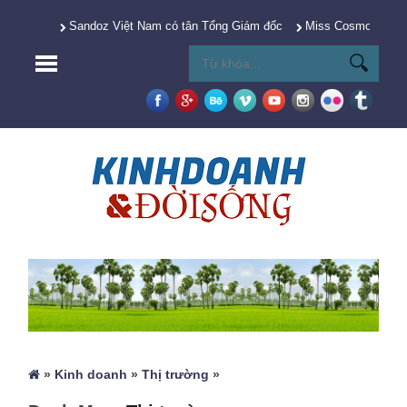
Sandoz Việt Nam có tân Tổng Giám đốc
Miss Cosmo 2025 Y
»
Kinh doanh
»
Thị trường
»