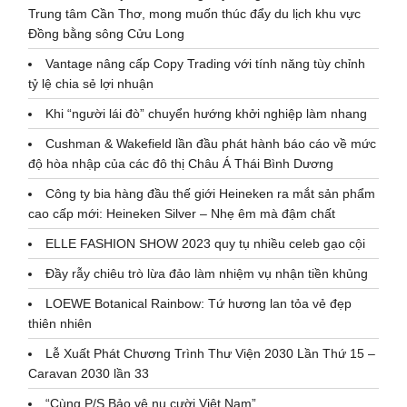
Trung tâm Cần Thơ, mong muốn thúc đẩy du lịch khu vực
Đồng bằng sông Cửu Long
Vantage nâng cấp Copy Trading với tính năng tùy chỉnh
tỷ lệ chia sẻ lợi nhuận
Khi “người lái đò” chuyển hướng khởi nghiệp làm nhang
Cushman & Wakefield lần đầu phát hành báo cáo về mức
độ hòa nhập của các đô thị Châu Á Thái Bình Dương
Công ty bia hàng đầu thế giới Heineken ra mắt sản phẩm
cao cấp mới: Heineken Silver – Nhẹ êm mà đậm chất
ELLE FASHION SHOW 2023 quy tụ nhiều celeb gạo cội
Đầy rẫy chiêu trò lừa đảo làm nhiệm vụ nhận tiền khủng
LOEWE Botanical Rainbow: Tứ hương lan tỏa vẻ đẹp
thiên nhiên
Lễ Xuất Phát Chương Trình Thư Viện 2030 Lần Thứ 15 –
Caravan 2030 lần 33
“Cùng P/S Bảo vệ nụ cười Việt Nam”