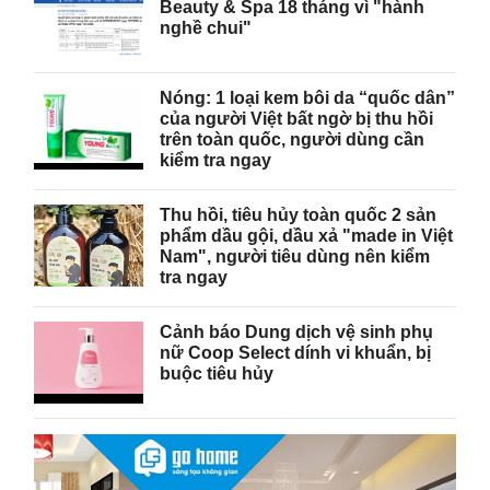
Beauty & Spa 18 tháng vì "hành
nghề chui"
Nóng: 1 loại kem bôi da “quốc dân”
của người Việt bất ngờ bị thu hồi
trên toàn quốc, người dùng cần
kiểm tra ngay
Thu hồi, tiêu hủy toàn quốc 2 sản
phẩm dầu gội, dầu xả "made in Việt
Nam", người tiêu dùng nên kiểm
tra ngay
Cảnh báo Dung dịch vệ sinh phụ
nữ Coop Select dính vi khuẩn, bị
buộc tiêu hủy