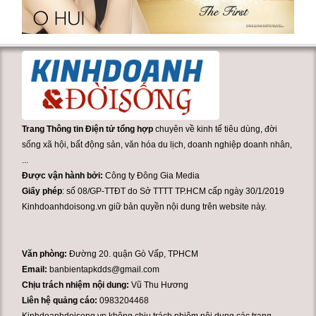
Trang Thông tin Điện tử tổng hợp
chuyên về kinh tế tiêu dùng, đời
sống xã hội, bất động sản, văn hóa du lịch, doanh nghiệp doanh nhân,
...
Được vận hành bởi:
Công ty Đông Gia Media
Giấy phép
: số 08/GP-TTĐT do Sở TTTT TP.HCM cấp ngày 30/1/2019
Kinhdoanhdoisong.vn giữ bản quyền nội dung trên website này.
Văn phòng:
Đường 20. quận Gò Vấp, TPHCM
Email:
banbientapkdds@gmail.com
Chịu trách nhiệm nội dung:
Vũ Thu Hương
Liên hệ quảng cáo:
0983204468
Kinhdoanhdoisong.vn không chịu trách nhiệm nội dung các trang