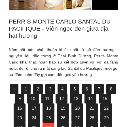
PERRIS MONTE CARLO SANTAL DU
PACIFIQUE - Viên ngọc đen giữa địa
hạt hương
Nắm bắt bản chất thuần khiết nhất từ gỗ đàn hương -
nguyên liệu đặc trưng ở Thái Bình Dương, Perris Monte
Carlo khai thác hoàn hảo sự kết hợp tuyệt vời với đa tầng
note, để rồi cho ra mắt sáng tạo Santal du Pacifique, mời gọi
sự đắm chìm đầy gợi cảm đến giới yêu hương.
‹
1
2
3
4
5
6
7
8
9
10
11
12
13
14
15
16
17
18
19
20
21
22
23
24
25
26
27
28
29