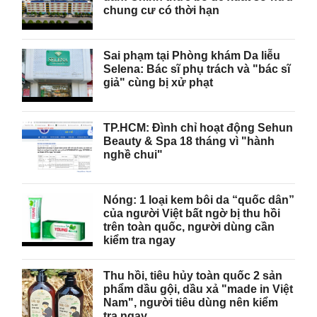
chung cư có thời hạn
Sai phạm tại Phòng khám Da liễu
Selena: Bác sĩ phụ trách và "bác sĩ
giả" cùng bị xử phạt
TP.HCM: Đình chỉ hoạt động Sehun
Beauty & Spa 18 tháng vì "hành
nghề chui"
Nóng: 1 loại kem bôi da “quốc dân”
của người Việt bất ngờ bị thu hồi
trên toàn quốc, người dùng cần
kiểm tra ngay
Thu hồi, tiêu hủy toàn quốc 2 sản
phẩm dầu gội, dầu xả "made in Việt
Nam", người tiêu dùng nên kiểm
tra ngay