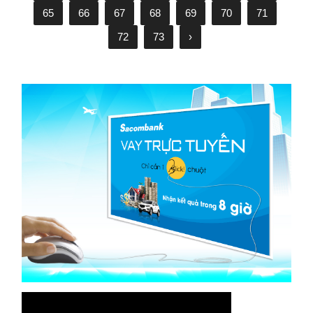
65
66
67
68
69
70
71
72
73
›