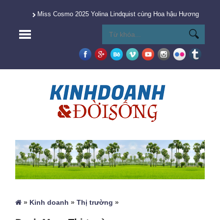
Miss Cosmo 2025 Yolina Lindquist cùng Hoa hậu Hương Giang 
»
Kinh doanh
»
Thị trường
»