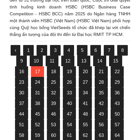
tình huống kinh doanh HSBC (HSBC Business Case
Competition - HSBC BCC) năm 2025 do Ngân hàng TNHH
một thành viên HSBC (Việt Nam) (HSBC Việt Nam) phối hợp
cùng Quỹ học bổng VietSeeds tổ chức đã khép lại với chiến
thắng ấn tượng của đội thi đến từ Đại học RMIT TP HCM.
‹
1
2
3
4
5
6
7
8
9
10
11
12
13
14
15
16
17
18
19
20
21
22
23
24
25
26
27
28
29
30
31
32
33
34
35
36
37
38
39
40
41
42
43
44
45
46
47
48
49
50
51
52
53
54
55
56
57
58
59
60
61
62
63
64