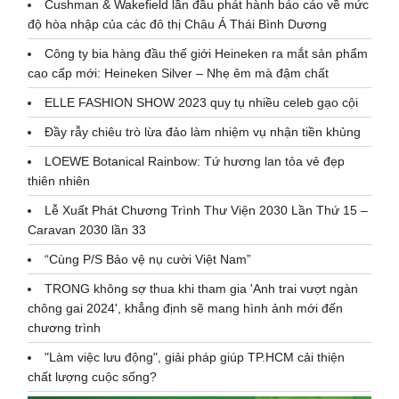
Cushman & Wakefield lần đầu phát hành báo cáo về mức
độ hòa nhập của các đô thị Châu Á Thái Bình Dương
Công ty bia hàng đầu thế giới Heineken ra mắt sản phẩm
cao cấp mới: Heineken Silver – Nhẹ êm mà đậm chất
ELLE FASHION SHOW 2023 quy tụ nhiều celeb gạo cội
Đầy rẫy chiêu trò lừa đảo làm nhiệm vụ nhận tiền khủng
LOEWE Botanical Rainbow: Tứ hương lan tỏa vẻ đẹp
thiên nhiên
Lễ Xuất Phát Chương Trình Thư Viện 2030 Lần Thứ 15 –
Caravan 2030 lần 33
“Cùng P/S Bảo vệ nụ cười Việt Nam”
TRONG không sợ thua khi tham gia 'Anh trai vượt ngàn
chông gai 2024', khẳng định sẽ mang hình ảnh mới đến
chương trình
"Làm việc lưu động", giải pháp giúp TP.HCM cải thiện
chất lượng cuộc sống?