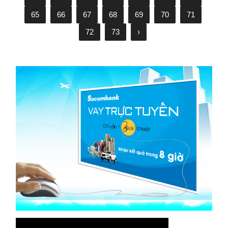
65
66
67
68
69
70
71
72
73
›