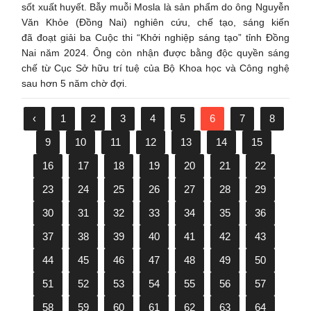
sốt xuất huyết. Bẫy muỗi Mosla là sản phẩm do ông Nguyễn
Văn Khỏe (Đồng Nai) nghiên cứu, chế tạo, sáng kiến
đã đoạt giải ba Cuộc thi “Khởi nghiệp sáng tạo” tỉnh Đồng
Nai năm 2024. Ông còn nhận được bằng độc quyền sáng
chế từ Cục Sở hữu trí tuệ của Bộ Khoa học và Công nghệ
sau hơn 5 năm chờ đợi.
‹
1
2
3
4
5
6
7
8
9
10
11
12
13
14
15
16
17
18
19
20
21
22
23
24
25
26
27
28
29
30
31
32
33
34
35
36
37
38
39
40
41
42
43
44
45
46
47
48
49
50
51
52
53
54
55
56
57
58
59
60
61
62
63
64