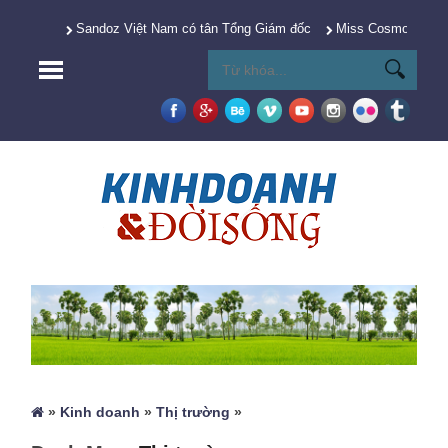
Sandoz Việt Nam có tân Tổng Giám đốc
Miss Cosmo 2025 Y
»
Kinh doanh
»
Thị trường
»