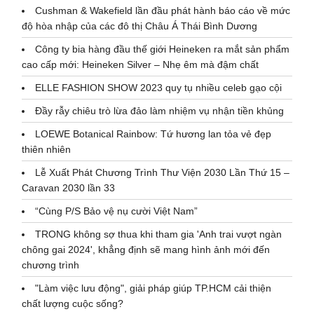
Cushman & Wakefield lần đầu phát hành báo cáo về mức
độ hòa nhập của các đô thị Châu Á Thái Bình Dương
Công ty bia hàng đầu thế giới Heineken ra mắt sản phẩm
cao cấp mới: Heineken Silver – Nhẹ êm mà đậm chất
ELLE FASHION SHOW 2023 quy tụ nhiều celeb gạo cội
Đầy rẫy chiêu trò lừa đảo làm nhiệm vụ nhận tiền khủng
LOEWE Botanical Rainbow: Tứ hương lan tỏa vẻ đẹp
thiên nhiên
Lễ Xuất Phát Chương Trình Thư Viện 2030 Lần Thứ 15 –
Caravan 2030 lần 33
“Cùng P/S Bảo vệ nụ cười Việt Nam”
TRONG không sợ thua khi tham gia 'Anh trai vượt ngàn
chông gai 2024', khẳng định sẽ mang hình ảnh mới đến
chương trình
"Làm việc lưu động", giải pháp giúp TP.HCM cải thiện
chất lượng cuộc sống?