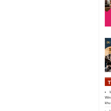
T
Santal Du Pacifique - Thuật giả
Win
kim trên từng giọt hương
khu