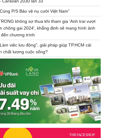
– Caravan 2030 lần 33
“Cùng P/S Bảo vệ nụ cười Việt Nam”
TRONG không sợ thua khi tham gia 'Anh trai vượt
n chông gai 2024', khẳng định sẽ mang hình ảnh
 đến chương trình
"Làm việc lưu động", giải pháp giúp TP.HCM cải
ện chất lượng cuộc sống?