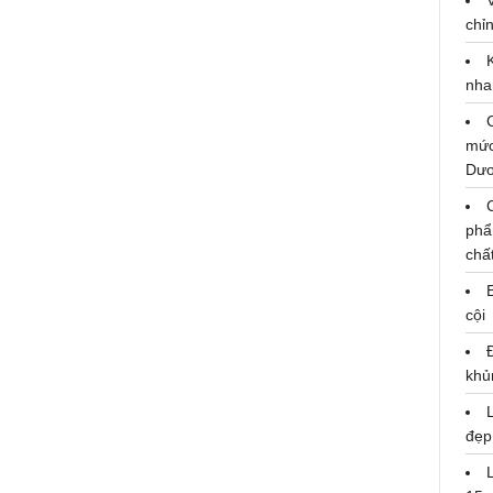
chỉn
nha
mức
Dư
phẩ
chấ
cội
khủ
đẹp