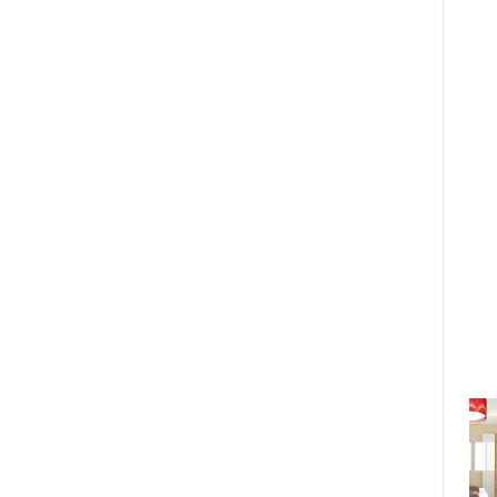
Các công ty công nghệ giáo dục
New Zealand tìm kiếm cơ hội hợp
tác tại thị trường Việt Nam