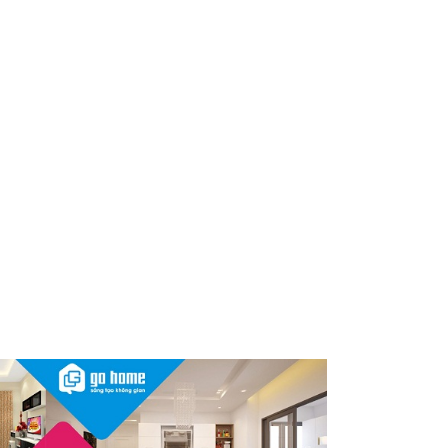
dùng cần kiểm tra ngay
Thu hồi, tiêu hủy toàn quốc 2
sản phẩm dầu gội, dầu xả
"made in Việt Nam", người tiêu
dùng nên kiểm tra ngay
Cảnh báo Dung dịch vệ sinh
phụ nữ Coop Select dính vi
khuẩn, bị buộc tiêu hủy
Sau vụ mỹ phẩm chứa chất
cấm, Dược Hậu Giang bị phạt
và truy thu thuế hơn 10 tỷ
đồng