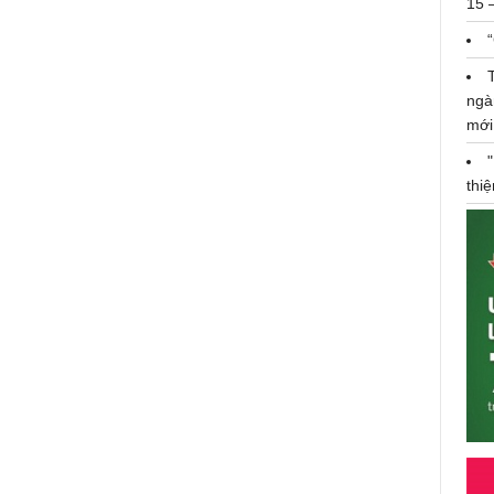
15 
Ra mắt dự án an sinh chia sẻ khó
khăn cùng hộ gia đình Việt
ngà
mới
thi