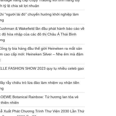
Vantage nâng cấp Copy Trading với tính năng tùy
h tỷ lệ chia sẻ lợi nhuận
Khi “người lái đò” chuyển hướng khởi nghiệp làm
ng
Cushman & Wakefield lần đầu phát hành báo cáo về
 độ hòa nhập của các đô thị Châu Á Thái Bình
ơng
Công ty bia hàng đầu thế giới Heineken ra mắt sản
m cao cấp mới: Heineken Silver – Nhẹ êm mà đậm
t
ELLE FASHION SHOW 2023 quy tụ nhiều celeb gạo
Đầy rẫy chiêu trò lừa đảo làm nhiệm vụ nhận tiền
ng
LOEWE Botanical Rainbow: Tứ hương lan tỏa vẻ
 thiên nhiên
Lễ Xuất Phát Chương Trình Thư Viện 2030 Lần Thứ