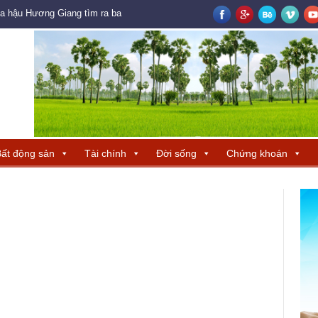
oa hậu Hương Giang tìm ra ba đại diện Trung Quốc – Hong Kong – Macau đ
ất động sản
Tài chính
Đời sống
Chứng khoán