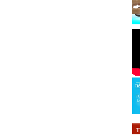
Khám Phá Những Góc Nhìn Cuộc
Sống Trọn Vẹn Mà Tích Cực
T