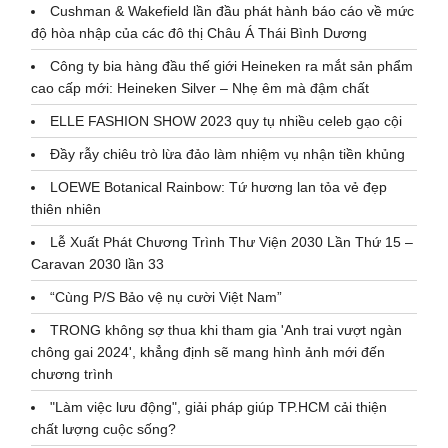
Cushman & Wakefield lần đầu phát hành báo cáo về mức
độ hòa nhập của các đô thị Châu Á Thái Bình Dương
Công ty bia hàng đầu thế giới Heineken ra mắt sản phẩm
cao cấp mới: Heineken Silver – Nhẹ êm mà đậm chất
ELLE FASHION SHOW 2023 quy tụ nhiều celeb gạo cội
Đầy rẫy chiêu trò lừa đảo làm nhiệm vụ nhận tiền khủng
LOEWE Botanical Rainbow: Tứ hương lan tỏa vẻ đẹp
thiên nhiên
Lễ Xuất Phát Chương Trình Thư Viện 2030 Lần Thứ 15 –
Caravan 2030 lần 33
“Cùng P/S Bảo vệ nụ cười Việt Nam”
TRONG không sợ thua khi tham gia 'Anh trai vượt ngàn
chông gai 2024', khẳng định sẽ mang hình ảnh mới đến
chương trình
"Làm việc lưu động", giải pháp giúp TP.HCM cải thiện
chất lượng cuộc sống?