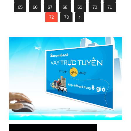
65
66
67
68
69
70
71
72
73
›