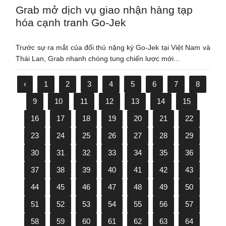
Grab mở dịch vụ giao nhận hàng tạp
hóa cạnh tranh Go-Jek
Trước sự ra mắt của đối thủ nặng ký Go-Jek tại Việt Nam và
Thái Lan, Grab nhanh chóng tung chiến lược mới...
‹
1
2
3
4
5
6
7
8
9
10
11
12
13
14
15
16
17
18
19
20
21
22
23
24
25
26
27
28
29
30
31
32
33
34
35
36
37
38
39
40
41
42
43
44
45
46
47
48
49
50
51
52
53
54
55
56
57
58
59
60
61
62
63
64