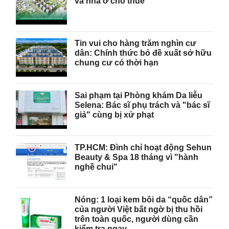
và nhà ở cho thuê
Tin vui cho hàng trăm nghìn cư
dân: Chính thức bỏ đề xuất sở hữu
chung cư có thời hạn
Sai phạm tại Phòng khám Da liễu
Selena: Bác sĩ phụ trách và "bác sĩ
giả" cùng bị xử phạt
TP.HCM: Đình chỉ hoạt động Sehun
Beauty & Spa 18 tháng vì "hành
nghề chui"
Nóng: 1 loại kem bôi da “quốc dân”
của người Việt bất ngờ bị thu hồi
trên toàn quốc, người dùng cần
kiểm tra ngay