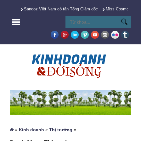
Sandoz Việt Nam có tân Tổng Giám đốc
Miss Cosmo 2025 Y
»
Kinh doanh
»
Thị trường
»