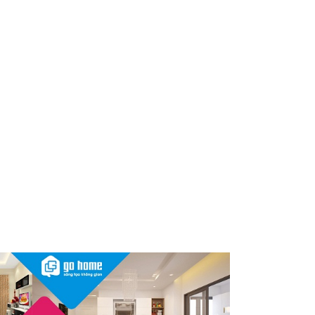
dùng cần kiểm tra ngay
Thu hồi, tiêu hủy toàn quốc 2
sản phẩm dầu gội, dầu xả
"made in Việt Nam", người tiêu
dùng nên kiểm tra ngay
Cảnh báo Dung dịch vệ sinh
phụ nữ Coop Select dính vi
khuẩn, bị buộc tiêu hủy
Sau vụ mỹ phẩm chứa chất
cấm, Dược Hậu Giang bị phạt
và truy thu thuế hơn 10 tỷ
đồng