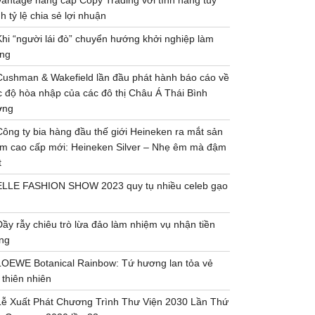
Vantage nâng cấp Copy Trading với tính năng tùy
h tỷ lệ chia sẻ lợi nhuận
Khi “người lái đò” chuyển hướng khởi nghiệp làm
ng
Cushman & Wakefield lần đầu phát hành báo cáo về
 độ hòa nhập của các đô thị Châu Á Thái Bình
ơng
Công ty bia hàng đầu thế giới Heineken ra mắt sản
m cao cấp mới: Heineken Silver – Nhẹ êm mà đậm
t
ELLE FASHION SHOW 2023 quy tụ nhiều celeb gạo
Đầy rẫy chiêu trò lừa đảo làm nhiệm vụ nhận tiền
ng
LOEWE Botanical Rainbow: Tứ hương lan tỏa vẻ
 thiên nhiên
Lễ Xuất Phát Chương Trình Thư Viện 2030 Lần Thứ