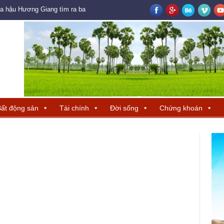
oa hậu Hương Giang tìm ra ba đại diện Trung Quốc – Hong Kong – Macau đ
ất động sản
Tài chính
Đời sống
Chứng khoán