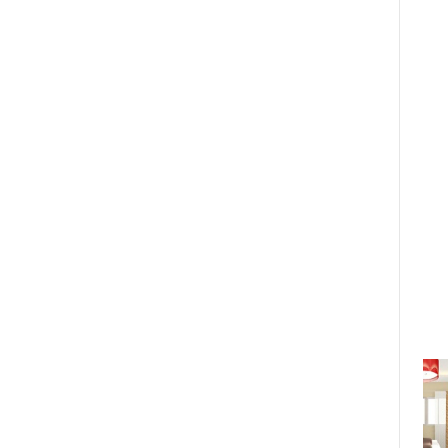
lược "sống khỏe mạnh, sống hạnh
phúc" tại Amway Expo 2025