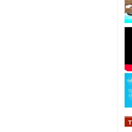
e
PINK ME UP - Khuấy động giác
quan với hương nước hoa
champagne
T