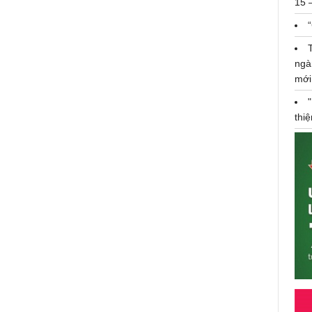
15 
ngà
mới
thi
Sang trọng và đẳng cấp, Memo
Paris Madurai trở thành món trang
sức tuyệt vời cho dàn sao việt