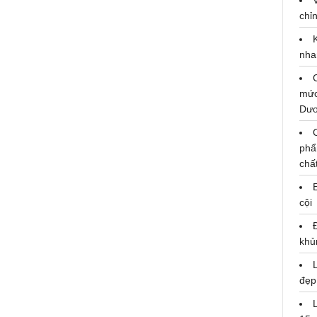
chỉn
nha
mức
Creed Millésime Impérial –Khúc
Dư
hát lấp lánh từ ánh dương rực rỡ
Thứ 5, 20/02/2025 13:50:19 PM
phẩ
chấ
cội
khủ
đẹp