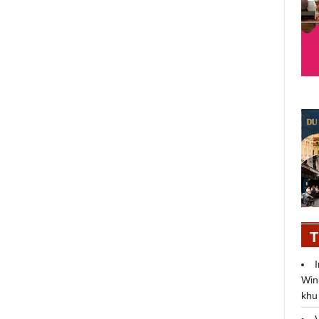
d
Creed Fragaria – Đón chào tuyệt
tác hương thơm mới nhất dành
cho phái đẹp
T
Win
khu