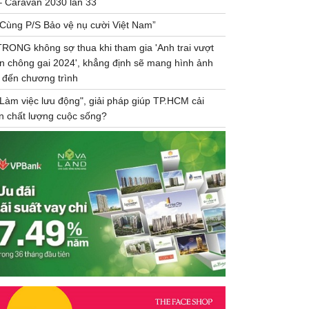
– Caravan 2030 lần 33
“Cùng P/S Bảo vệ nụ cười Việt Nam”
TRONG không sợ thua khi tham gia 'Anh trai vượt
n chông gai 2024', khẳng định sẽ mang hình ảnh
 đến chương trình
"Làm việc lưu động", giải pháp giúp TP.HCM cải
ện chất lượng cuộc sống?