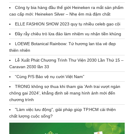
Công ty bia hàng đầu thế giới Heineken ra mắt sản phẩm
cao cấp mới: Heineken Silver – Nhẹ êm mà đậm chất
ELLE FASHION SHOW 2023 quy tụ nhiều celeb gạo cội
Đầy rẫy chiêu trò lừa đảo làm nhiệm vụ nhận tiền khủng
LOEWE Botanical Rainbow: Tứ hương lan tỏa vẻ đẹp
thiên nhiên
Lễ Xuất Phát Chương Trình Thư Viện 2030 Lần Thứ 15 –
Caravan 2030 lần 33
“Cùng P/S Bảo vệ nụ cười Việt Nam”
TRONG không sợ thua khi tham gia 'Anh trai vượt ngàn
chông gai 2024', khẳng định sẽ mang hình ảnh mới đến
chương trình
"Làm việc lưu động", giải pháp giúp TP.HCM cải thiện
chất lượng cuộc sống?