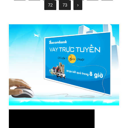
72
73
›