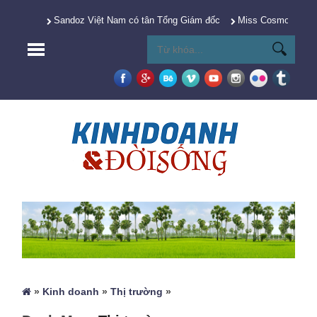
Sandoz Việt Nam có tân Tổng Giám đốc
Miss Cosmo 2025 Y
»
Kinh doanh
»
Thị trường
»