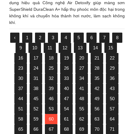
dụng hiệu quả Công nghệ Air Detoxify giúp màng sơn
SuperShield DuraClean A+ hấp thụ phoóc môn độc hại trong
không khí và chuyển hóa thành hơi nước, làm sạch không
khí.
‹
1
2
3
4
5
6
7
8
9
10
11
12
13
14
15
16
17
18
19
20
21
22
23
24
25
26
27
28
29
30
31
32
33
34
35
36
37
38
39
40
41
42
43
44
45
46
47
48
49
50
51
52
53
54
55
56
57
58
59
60
61
62
63
64
65
66
67
68
69
70
71