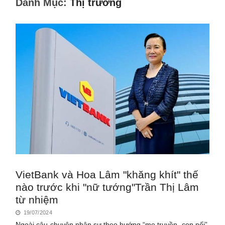
Danh Mục:
Thị trường
VietBank và Hoa Lâm "khăng khít" thế
nào trước khi "nữ tướng"Trần Thị Lâm
từ nhiệm
19/07/2024
Ngoài câu chuyện nhân sự theo hướng “mẹ truyền, con nối”,