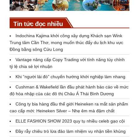
Tin tức đọc nhiều
Indochina Kajima khởi công xây dựng Khách sạn Wink
Trung tâm Cần Thơ, mong muốn thúc đẩy du lịch khu vực
Đồng bằng sông Cửu Long
Vantage nâng cấp Copy Trading với tính năng tùy chỉnh
tỷ lệ chia sẻ lợi nhuận
Khi “người lái đò” chuyển hướng khởi nghiệp làm nhang
Cushman & Wakefield lần đầu phát hành báo cáo về mức
độ hòa nhập của các đô thị Châu Á Thái Bình Dương
Công ty bia hàng đầu thế giới Heineken ra mắt sản phẩm
cao cấp mới: Heineken Silver – Nhẹ êm mà đậm chất
ELLE FASHION SHOW 2023 quy tụ nhiều celeb gạo cội
Đầy rẫy chiêu trò lừa đảo làm nhiệm vụ nhận tiền khủng