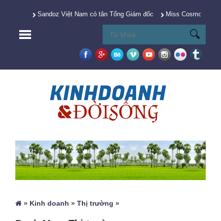
Sandoz Việt Nam có tân Tổng Giám đốc
Miss Cosmo 2025 Y
»
Kinh doanh
»
Thị trường
»