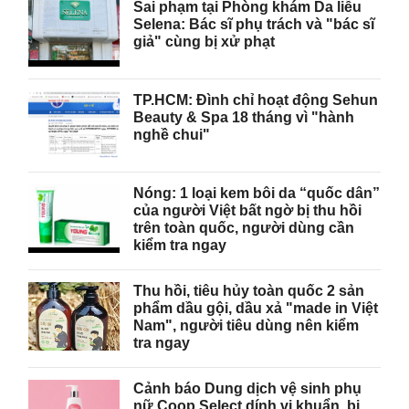
Sai phạm tại Phòng khám Da liễu
Selena: Bác sĩ phụ trách và "bác sĩ
giả" cùng bị xử phạt
TP.HCM: Đình chỉ hoạt động Sehun
Beauty & Spa 18 tháng vì "hành
nghề chui"
Nóng: 1 loại kem bôi da “quốc dân”
của người Việt bất ngờ bị thu hồi
trên toàn quốc, người dùng cần
kiểm tra ngay
Thu hồi, tiêu hủy toàn quốc 2 sản
phẩm dầu gội, dầu xả "made in Việt
Nam", người tiêu dùng nên kiểm
tra ngay
Cảnh báo Dung dịch vệ sinh phụ
nữ Coop Select dính vi khuẩn, bị