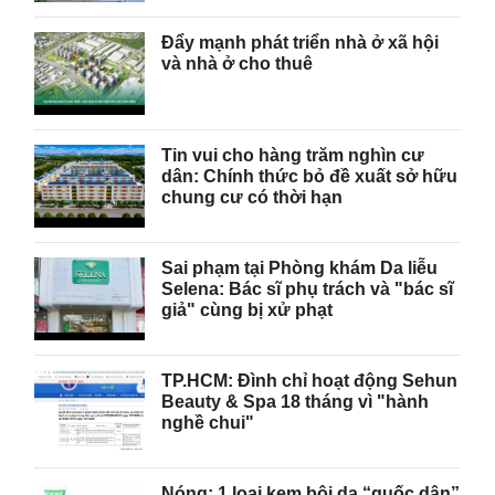
Đẩy mạnh phát triển nhà ở xã hội
và nhà ở cho thuê
Tin vui cho hàng trăm nghìn cư
dân: Chính thức bỏ đề xuất sở hữu
chung cư có thời hạn
Sai phạm tại Phòng khám Da liễu
Selena: Bác sĩ phụ trách và "bác sĩ
giả" cùng bị xử phạt
TP.HCM: Đình chỉ hoạt động Sehun
Beauty & Spa 18 tháng vì "hành
nghề chui"
Nóng: 1 loại kem bôi da “quốc dân”