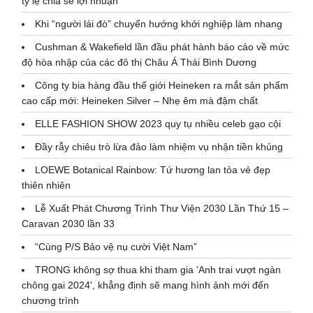
tỷ lệ chia sẻ lợi nhuận
Khi “người lái đò” chuyển hướng khởi nghiệp làm nhang
Cushman & Wakefield lần đầu phát hành báo cáo về mức
độ hòa nhập của các đô thị Châu Á Thái Bình Dương
Công ty bia hàng đầu thế giới Heineken ra mắt sản phẩm
cao cấp mới: Heineken Silver – Nhẹ êm mà đậm chất
ELLE FASHION SHOW 2023 quy tụ nhiều celeb gạo cội
Đầy rẫy chiêu trò lừa đảo làm nhiệm vụ nhận tiền khủng
LOEWE Botanical Rainbow: Tứ hương lan tỏa vẻ đẹp
thiên nhiên
Lễ Xuất Phát Chương Trình Thư Viện 2030 Lần Thứ 15 –
Caravan 2030 lần 33
“Cùng P/S Bảo vệ nụ cười Việt Nam”
TRONG không sợ thua khi tham gia 'Anh trai vượt ngàn
chông gai 2024', khẳng định sẽ mang hình ảnh mới đến
chương trình