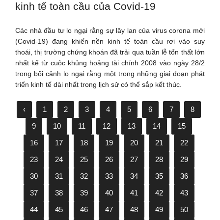
kinh tế toàn cầu của Covid-19
Các nhà đầu tư lo ngại rằng sự lây lan của virus corona mới
(Covid-19) đang khiến nền kinh tế toàn cầu rơi vào suy
thoái, thị trường chứng khoán đã trải qua tuần lễ tổn thất lớn
nhất kể từ cuộc khủng hoảng tài chính 2008 vào ngày 28/2
trong bối cảnh lo ngại rằng một trong những giai đoạn phát
triển kinh tế dài nhất trong lịch sử có thể sắp kết thúc.
‹
1
2
3
4
5
6
7
8
9
10
11
12
13
14
15
16
17
18
19
20
21
22
23
24
25
26
27
28
29
30
31
32
33
34
35
36
37
38
39
40
41
42
43
44
45
46
47
48
49
50