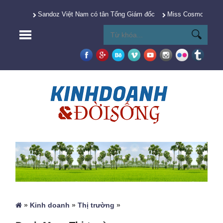
Sandoz Việt Nam có tân Tổng Giám đốc
Miss Cosmo 2025 Y
»
Kinh doanh
»
Thị trường
»