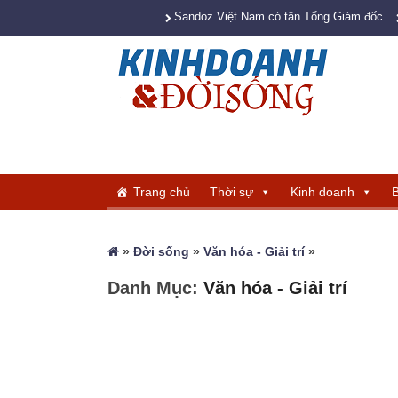
Sandoz Việt Nam có tân Tổng Giám đốc
Trang chủ
Thời sự
Kinh doanh
B
»
Đời sống
»
Văn hóa - Giải trí
»
Danh Mục:
Văn hóa - Giải trí