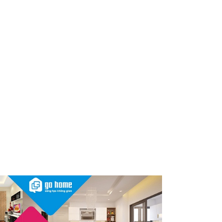
Nóng: 1 loại kem bôi da “quốc
dân” của người Việt bất ngờ bị
thu hồi trên toàn quốc, người
dùng cần kiểm tra ngay
Thu hồi, tiêu hủy toàn quốc 2
sản phẩm dầu gội, dầu xả
"made in Việt Nam", người tiêu
dùng nên kiểm tra ngay
Cảnh báo Dung dịch vệ sinh
phụ nữ Coop Select dính vi
khuẩn, bị buộc tiêu hủy