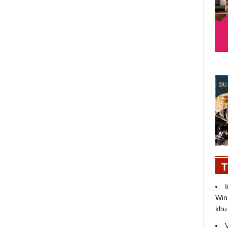
nhưng ồn!
T
Win
khu