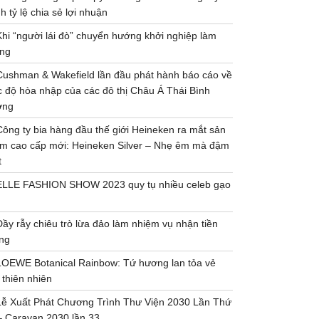
h tỷ lệ chia sẻ lợi nhuận
Khi “người lái đò” chuyển hướng khởi nghiệp làm
ng
Cushman & Wakefield lần đầu phát hành báo cáo về
 độ hòa nhập của các đô thị Châu Á Thái Bình
ơng
Công ty bia hàng đầu thế giới Heineken ra mắt sản
m cao cấp mới: Heineken Silver – Nhẹ êm mà đậm
t
ELLE FASHION SHOW 2023 quy tụ nhiều celeb gạo
Đầy rẫy chiêu trò lừa đảo làm nhiệm vụ nhận tiền
ng
LOEWE Botanical Rainbow: Tứ hương lan tỏa vẻ
 thiên nhiên
Lễ Xuất Phát Chương Trình Thư Viện 2030 Lần Thứ
– Caravan 2030 lần 33