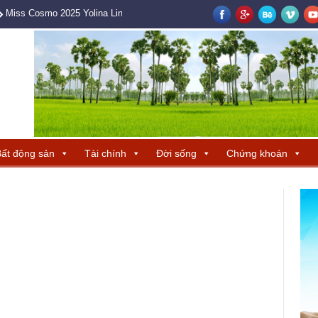
Miss Cosmo 2025 Yolina Lindquist cùng Hoa hậu Hương Giang tìm ra ba 
ất động sản
Tài chính
Đời sống
Chứng khoán