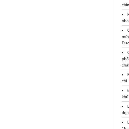
chỉn
ELLEMAN FASHION SHOW 2024:
Tôn vinh đa chiều phong cách
nha
phái mạnh
mức
Dư
phẩ
chấ
cội
khủ
đẹp
15 