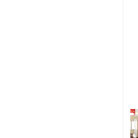
Review tập 1 Chị Đẹp Đạp Gió: Ổn