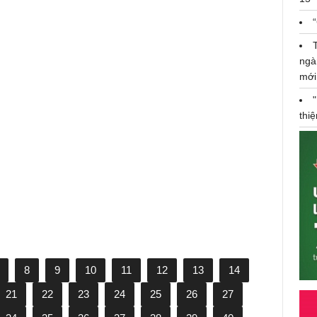
ngà
mới
Giấc mơ đổi đời: Sự thật phũ
phàng đằng sau những lời hứa
thi
hào nhoáng
8
9
10
11
12
13
14
21
22
23
24
25
26
27