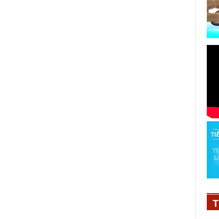
ELLEMAN FASHION SHOW 2024:
Dimensions of Style - Sự Bùng Nổ
của Thời Trang Nam Giới Hiện Đại
T