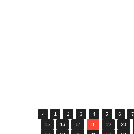
Tập 1 Chị Đẹp Đạp Gió 2024: 3
đội trưởng đầu tiên lộ diện, Thu
Phương và Mỹ Linh trở thành đối
thủ
27/10/2024
‹
1
2
3
4
5
6
7
15
16
17
18
19
20