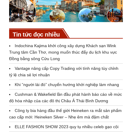
Tin tức đọc nhiều
Indochina Kajima khởi công xây dựng Khách sạn Wink
Trung tâm Cần Thơ, mong muốn thúc đẩy du lịch khu vực
Đồng bằng sông Cửu Long
Vantage nâng cấp Copy Trading với tính năng tùy chỉnh
tỷ lệ chia sẻ lợi nhuận
Khi “người lái đò” chuyển hướng khởi nghiệp làm nhang
Cushman & Wakefield lần đầu phát hành báo cáo về mức
độ hòa nhập của các đô thị Châu Á Thái Bình Dương
Công ty bia hàng đầu thế giới Heineken ra mắt sản phẩm
cao cấp mới: Heineken Silver – Nhẹ êm mà đậm chất
ELLE FASHION SHOW 2023 quy tụ nhiều celeb gạo cội