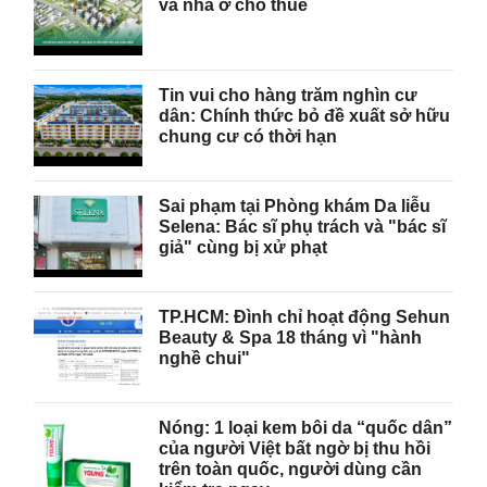
và nhà ở cho thuê
Tin vui cho hàng trăm nghìn cư
dân: Chính thức bỏ đề xuất sở hữu
chung cư có thời hạn
Sai phạm tại Phòng khám Da liễu
Selena: Bác sĩ phụ trách và "bác sĩ
giả" cùng bị xử phạt
TP.HCM: Đình chỉ hoạt động Sehun
Beauty & Spa 18 tháng vì "hành
nghề chui"
Nóng: 1 loại kem bôi da “quốc dân”
của người Việt bất ngờ bị thu hồi
trên toàn quốc, người dùng cần