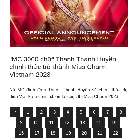
"MC 3000 chữ" Thanh Thanh Huyền
chính thức trở thành Miss Charm
Vietnam 2023
Nữ MC đình đám Thanh Thanh Huyền sẽ chính thức đại
diện Việt Nam chinh chiến tại cuộc thi Miss Charm 2023.
‹
1
2
3
4
5
6
7
8
9
10
11
12
13
14
15
16
17
18
19
20
21
22