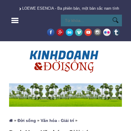
LOEWE ESENCIA - Ba phiên bản, một bản sắc nam tính vượt t
»
Đời sống
»
Văn hóa - Giải trí
»