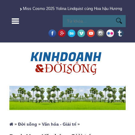
Miss Cosmo 2025 Yolina Lindquist cùng Hoa hậu Hương Giang 
»
Đời sống
»
Văn hóa - Giải trí
»