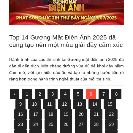
Top 14 Gương Mặt Điện Ảnh 2025 đã
cùng tạo nên một mùa giải đầy cảm xúc
Hành trình của các thí sinh tại Gương mặt điện ảnh 2025 đã
gần đi đến đích. Một chặng đường vừa đủ để khơi dậy niềm
đam mê, viết lại nhiều dấu ấn và tạo ra những bước tiến rõ
ràng hơn trong hành trình nghệ thuật của mỗi thí sinh.
‹
1
2
3
4
5
6
7
8
9
10
11
12
13
14
15
16
17
18
19
20
21
22
23
24
25
26
27
28
29