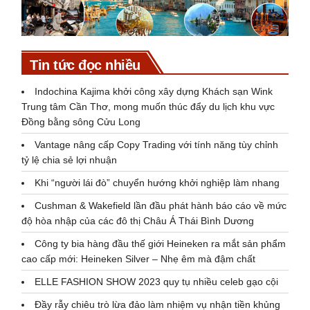
Tin tức đọc nhiều
Indochina Kajima khởi công xây dựng Khách sạn Wink
Trung tâm Cần Thơ, mong muốn thúc đẩy du lịch khu vực
Đồng bằng sông Cửu Long
Vantage nâng cấp Copy Trading với tính năng tùy chỉnh
tỷ lệ chia sẻ lợi nhuận
Khi “người lái đò” chuyển hướng khởi nghiệp làm nhang
Cushman & Wakefield lần đầu phát hành báo cáo về mức
độ hòa nhập của các đô thị Châu Á Thái Bình Dương
Công ty bia hàng đầu thế giới Heineken ra mắt sản phẩm
cao cấp mới: Heineken Silver – Nhẹ êm mà đậm chất
ELLE FASHION SHOW 2023 quy tụ nhiều celeb gạo cội
Đầy rẫy chiêu trò lừa đảo làm nhiệm vụ nhận tiền khủng