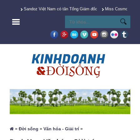
Sandoz Việt Nam có tân Tổng Giám đốc
Miss Cosmo 2025 Y
»
Đời sống
»
Văn hóa - Giải trí
»