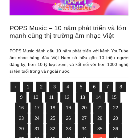
POPS Music – 10 năm phát triển và lớn
mạnh cùng thị trường âm nhạc Việt
POPS Music đánh dấu 10 năm phát triển với kênh YouTube
âm nhạc hàng đầu Việt Nam sở hữu gần 10 triệu người
đăng ký, hơn 10 tỷ lượt xem, và kết nối với hơn 1000 nghệ
sĩ tên tuổi trong và ngoài nước.
‹
1
2
3
4
5
6
7
8
9
10
11
12
13
14
15
16
17
18
19
20
21
22
23
24
25
26
27
28
29
30
31
32
33
34
35
36