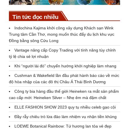
Tin tức đọc nhiều
Indochina Kajima khởi công xây dựng Khách sạn Wink
Trung tâm Cần Thơ, mong muốn thúc đẩy du lịch khu vực
Đồng bằng sông Cửu Long
Vantage nâng cấp Copy Trading với tính năng tùy chỉnh
tỷ lệ chia sẻ lợi nhuận
Khi “người lái đò” chuyển hướng khởi nghiệp làm nhang
Cushman & Wakefield lần đầu phát hành báo cáo về mức
độ hòa nhập của các đô thị Châu Á Thái Bình Dương
Công ty bia hàng đầu thế giới Heineken ra mắt sản phẩm
cao cấp mới: Heineken Silver – Nhẹ êm mà đậm chất
ELLE FASHION SHOW 2023 quy tụ nhiều celeb gạo cội
Đầy rẫy chiêu trò lừa đảo làm nhiệm vụ nhận tiền khủng
LOEWE Botanical Rainbow: Tứ hương lan tỏa vẻ đẹp