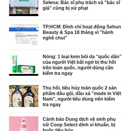
Selena: Bác sĩ phụ trách và "bác sĩ
giả" cùng bị xử phạt
TP.HCM: Đình chỉ hoạt động Sehun
Beauty & Spa 18 tháng vì "hành
nghề chui"
Nóng: 1 loại kem bôi da “quốc dân”
của người Việt bất ngờ bị thu hồi
trên toàn quốc, người dùng cần
kiểm tra ngay
Thu hồi, tiêu hủy toàn quốc 2 sản
phẩm dầu gội, dầu xả "made in Việt
Nam", người tiêu dùng nên kiểm
tra ngay
Cảnh báo Dung dịch vệ sinh phụ
nữ Coop Select dính vi khuẩn, bị
buộc tiêu hủy