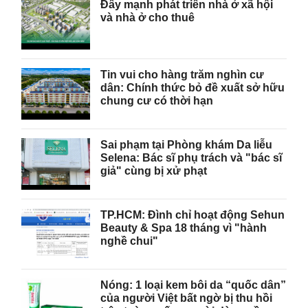
Đẩy mạnh phát triển nhà ở xã hội
và nhà ở cho thuê
Tin vui cho hàng trăm nghìn cư
dân: Chính thức bỏ đề xuất sở hữu
chung cư có thời hạn
Sai phạm tại Phòng khám Da liễu
Selena: Bác sĩ phụ trách và "bác sĩ
giả" cùng bị xử phạt
TP.HCM: Đình chỉ hoạt động Sehun
Beauty & Spa 18 tháng vì "hành
nghề chui"
Nóng: 1 loại kem bôi da “quốc dân”
của người Việt bất ngờ bị thu hồi