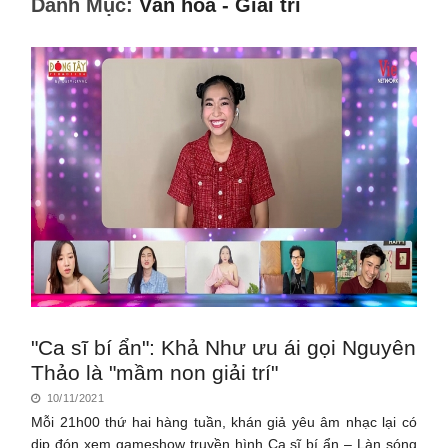
Danh Mục:
Văn hóa - Giải trí
"Ca sĩ bí ẩn": Khả Như ưu ái gọi Nguyên
Thảo là "mầm non giải trí"
10/11/2021
Mỗi 21h00 thứ hai hàng tuần, khán giả yêu âm nhạc lại có
dịp đón xem gameshow truyền hình Ca sĩ bí ẩn – Làn sóng