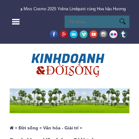
Miss Cosmo 2025 Yolina Lindquist cùng Hoa hậu Hương Giang 
»
Đời sống
»
Văn hóa - Giải trí
»