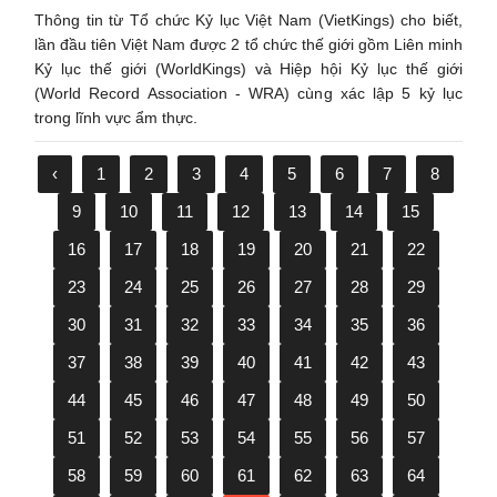
Thông tin từ Tổ chức Kỷ lục Việt Nam (VietKings) cho biết,
lần đầu tiên Việt Nam được 2 tổ chức thế giới gồm Liên minh
Kỷ lục thế giới (WorldKings) và Hiệp hội Kỷ lục thế giới
(World Record Association - WRA) cùng xác lập 5 kỷ lục
trong lĩnh vực ẩm thực.
‹
1
2
3
4
5
6
7
8
9
10
11
12
13
14
15
16
17
18
19
20
21
22
23
24
25
26
27
28
29
30
31
32
33
34
35
36
37
38
39
40
41
42
43
44
45
46
47
48
49
50
51
52
53
54
55
56
57
58
59
60
61
62
63
64