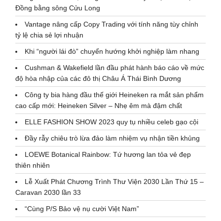
Đồng bằng sông Cửu Long
Vantage nâng cấp Copy Trading với tính năng tùy chỉnh
tỷ lệ chia sẻ lợi nhuận
Khi “người lái đò” chuyển hướng khởi nghiệp làm nhang
Cushman & Wakefield lần đầu phát hành báo cáo về mức
độ hòa nhập của các đô thị Châu Á Thái Bình Dương
Công ty bia hàng đầu thế giới Heineken ra mắt sản phẩm
cao cấp mới: Heineken Silver – Nhẹ êm mà đậm chất
ELLE FASHION SHOW 2023 quy tụ nhiều celeb gạo cội
Đầy rẫy chiêu trò lừa đảo làm nhiệm vụ nhận tiền khủng
LOEWE Botanical Rainbow: Tứ hương lan tỏa vẻ đẹp
thiên nhiên
Lễ Xuất Phát Chương Trình Thư Viện 2030 Lần Thứ 15 –
Caravan 2030 lần 33
“Cùng P/S Bảo vệ nụ cười Việt Nam”