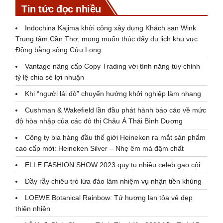
Tin tức đọc nhiều
Indochina Kajima khởi công xây dựng Khách sạn Wink
Trung tâm Cần Thơ, mong muốn thúc đẩy du lịch khu vực
Đồng bằng sông Cửu Long
Vantage nâng cấp Copy Trading với tính năng tùy chỉnh
tỷ lệ chia sẻ lợi nhuận
Khi “người lái đò” chuyển hướng khởi nghiệp làm nhang
Cushman & Wakefield lần đầu phát hành báo cáo về mức
độ hòa nhập của các đô thị Châu Á Thái Bình Dương
Công ty bia hàng đầu thế giới Heineken ra mắt sản phẩm
cao cấp mới: Heineken Silver – Nhẹ êm mà đậm chất
ELLE FASHION SHOW 2023 quy tụ nhiều celeb gạo cội
Đầy rẫy chiêu trò lừa đảo làm nhiệm vụ nhận tiền khủng
LOEWE Botanical Rainbow: Tứ hương lan tỏa vẻ đẹp
thiên nhiên