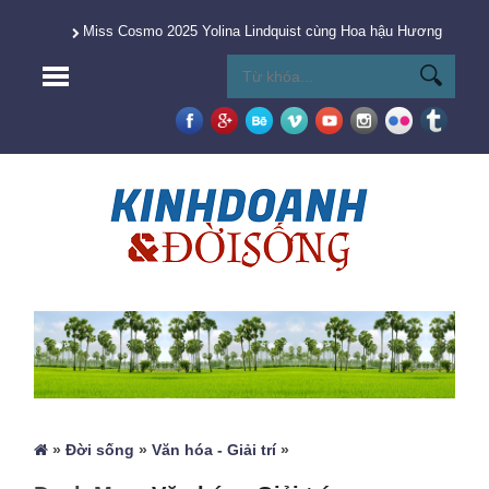
Miss Cosmo 2025 Yolina Lindquist cùng Hoa hậu Hương Giang 
»
Đời sống
»
Văn hóa - Giải trí
»