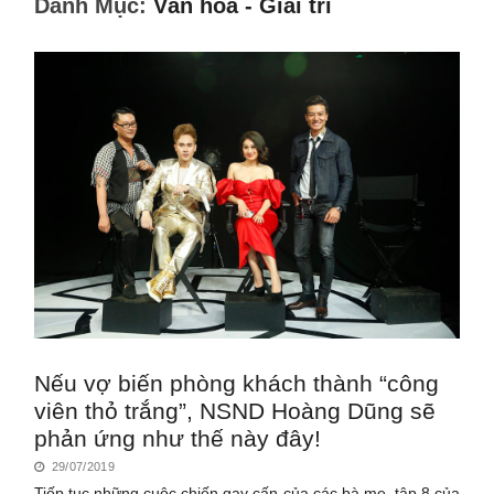
Danh Mục:
Văn hóa - Giải trí
Nếu vợ biến phòng khách thành “công
viên thỏ trắng”, NSND Hoàng Dũng sẽ
phản ứng như thế này đây!
29/07/2019
Tiếp tục những cuộc chiến gay cấn của các bà mẹ, tập 8 của