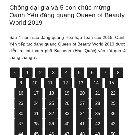
Chồng đại gia và 5 con chúc mừng
Oanh Yến đăng quang Queen of Beauty
World 2019
Sau 4 năm sau đăng quang Hoa hậu Toàn cầu 2015, Oanh
Yến tiếp tục đăng quang Queen of Beauty World 2019 được
diễn ra tại thành phố Bucheon (Hàn Quốc) vào tối qua 4
tháng tháng 7.
‹
1
2
3
4
5
6
7
8
9
10
11
12
13
14
15
16
17
18
19
20
21
22
23
24
25
26
27
28
29
30
31
32
33
34
35
36
37
38
39
40
41
42
43
44
45
46
47
48
49
50