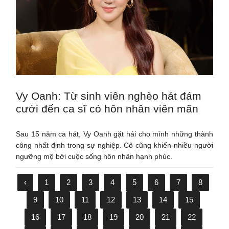
Vy Oanh: Từ sinh viên nghèo hát đám
cưới đến ca sĩ có hôn nhân viên mãn
Sau 15 năm ca hát, Vy Oanh gặt hái cho mình những thành
công nhất định trong sự nghiệp. Cô cũng khiến nhiều người
ngưỡng mộ bởi cuộc sống hôn nhân hạnh phúc.
‹
1
2
3
4
5
6
7
8
9
10
11
12
13
14
15
16
17
18
19
20
21
22