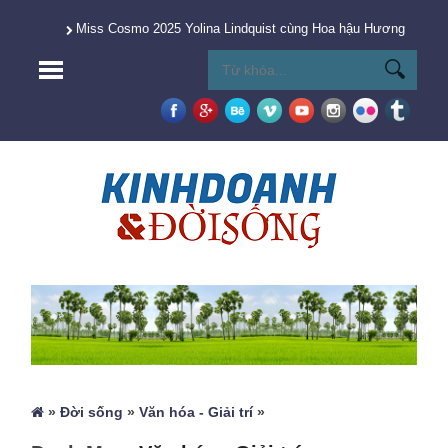
Miss Cosmo 2025 Yolina Lindquist cùng Hoa hậu Hương Giang 
»
Đời sống
»
Văn hóa - Giải trí
»