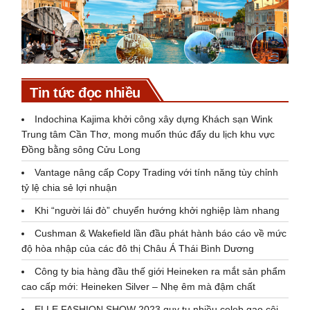
Tin tức đọc nhiều
Indochina Kajima khởi công xây dựng Khách sạn Wink
Trung tâm Cần Thơ, mong muốn thúc đẩy du lịch khu vực
Đồng bằng sông Cửu Long
Vantage nâng cấp Copy Trading với tính năng tùy chỉnh
tỷ lệ chia sẻ lợi nhuận
Khi “người lái đò” chuyển hướng khởi nghiệp làm nhang
Cushman & Wakefield lần đầu phát hành báo cáo về mức
độ hòa nhập của các đô thị Châu Á Thái Bình Dương
Công ty bia hàng đầu thế giới Heineken ra mắt sản phẩm
cao cấp mới: Heineken Silver – Nhẹ êm mà đậm chất
ELLE FASHION SHOW 2023 quy tụ nhiều celeb gạo cội