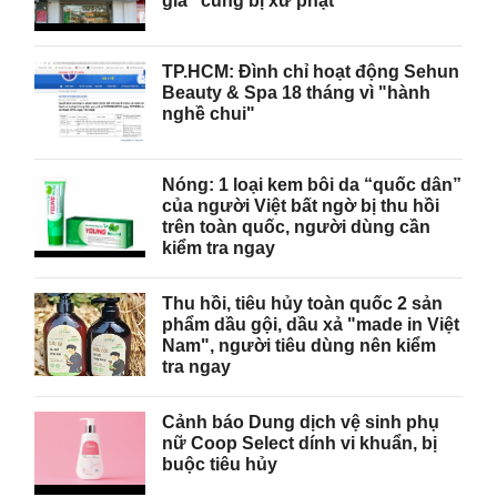
giả" cùng bị xử phạt
TP.HCM: Đình chỉ hoạt động Sehun
Beauty & Spa 18 tháng vì "hành
nghề chui"
Nóng: 1 loại kem bôi da “quốc dân”
của người Việt bất ngờ bị thu hồi
trên toàn quốc, người dùng cần
kiểm tra ngay
Thu hồi, tiêu hủy toàn quốc 2 sản
phẩm dầu gội, dầu xả "made in Việt
Nam", người tiêu dùng nên kiểm
tra ngay
Cảnh báo Dung dịch vệ sinh phụ
nữ Coop Select dính vi khuẩn, bị
buộc tiêu hủy