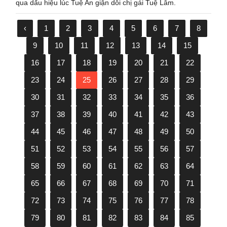
qua dấu hiệu lúc Tuệ An giận dỗi chị gái Tuệ Lâm.
‹
1
2
3
4
5
6
7
8
9
10
11
12
13
14
15
16
17
18
19
20
21
22
23
24
25
26
27
28
29
30
31
32
33
34
35
36
37
38
39
40
41
42
43
44
45
46
47
48
49
50
51
52
53
54
55
56
57
58
59
60
61
62
63
64
65
66
67
68
69
70
71
72
73
74
75
76
77
78
79
80
81
82
83
84
85