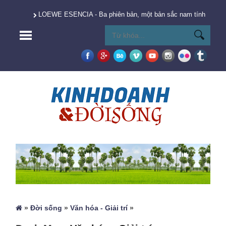
LOEWE ESENCIA - Ba phiên bản, một bản sắc nam tính vượt t
»
Đời sống
»
Văn hóa - Giải trí
»