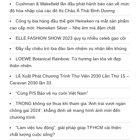
Cushman & Wakefield lần đầu phát hành báo cáo về mức
độ hòa nhập của các đô thị Châu Á Thái Bình Dương
Công ty bia hàng đầu thế giới Heineken ra mắt sản phẩm
cao cấp mới: Heineken Silver – Nhẹ êm mà đậm chất
ELLE FASHION SHOW 2023 quy tụ nhiều celeb gạo cội
Đầy rẫy chiêu trò lừa đảo làm nhiệm vụ nhận tiền khủng
LOEWE Botanical Rainbow: Tứ hương lan tỏa vẻ đẹp
thiên nhiên
Lễ Xuất Phát Chương Trình Thư Viện 2030 Lần Thứ 15 –
Caravan 2030 lần 33
“Cùng P/S Bảo vệ nụ cười Việt Nam”
TRONG không sợ thua khi tham gia 'Anh trai vượt ngàn
chông gai 2024', khẳng định sẽ mang hình ảnh mới đến
chương trình
"Làm việc lưu động", giải pháp giúp TP.HCM cải thiện
chất lượng cuộc sống?