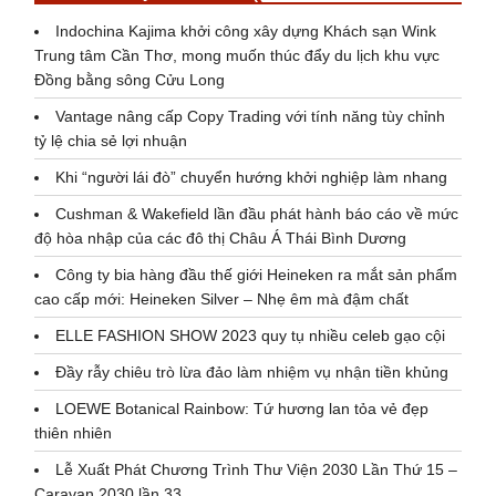
Indochina Kajima khởi công xây dựng Khách sạn Wink
Trung tâm Cần Thơ, mong muốn thúc đẩy du lịch khu vực
Đồng bằng sông Cửu Long
Vantage nâng cấp Copy Trading với tính năng tùy chỉnh
tỷ lệ chia sẻ lợi nhuận
Khi “người lái đò” chuyển hướng khởi nghiệp làm nhang
Cushman & Wakefield lần đầu phát hành báo cáo về mức
độ hòa nhập của các đô thị Châu Á Thái Bình Dương
Công ty bia hàng đầu thế giới Heineken ra mắt sản phẩm
cao cấp mới: Heineken Silver – Nhẹ êm mà đậm chất
ELLE FASHION SHOW 2023 quy tụ nhiều celeb gạo cội
Đầy rẫy chiêu trò lừa đảo làm nhiệm vụ nhận tiền khủng
LOEWE Botanical Rainbow: Tứ hương lan tỏa vẻ đẹp
thiên nhiên
Lễ Xuất Phát Chương Trình Thư Viện 2030 Lần Thứ 15 –
Caravan 2030 lần 33