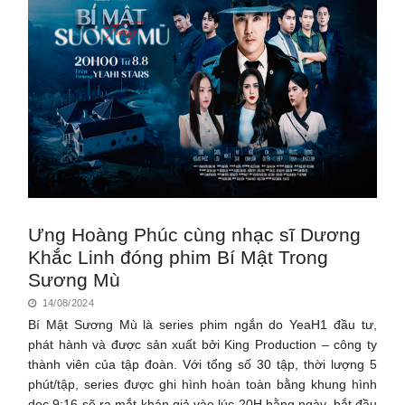
Ưng Hoàng Phúc cùng nhạc sĩ Dương
Khắc Linh đóng phim Bí Mật Trong
Sương Mù
14/08/2024
Bí Mật Sương Mù là series phim ngắn do YeaH1 đầu tư,
phát hành và được sản xuất bởi King Production – công ty
thành viên của tập đoàn. Với tổng số 30 tập, thời lượng 5
phút/tập, series được ghi hình hoàn toàn bằng khung hình
dọc 9:16 sẽ ra mắt khán giả vào lúc 20H hằng ngày, bắt đầu