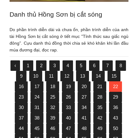
Danh thủ Hồng Sơn bị cắt sóng
Do phần trình diễn dài và chưa ổn, phần trình diễn của anh
tài Hồng Sơn bị cắt sóng ở tiết mục "Tỉnh thức sau giấc ngủ
đông". Cựu danh thủ đồng thời chia sẻ khó khăn khi lần đầu
múa đương đại, đọc rap.
‹
1
2
3
4
5
6
7
8
9
10
11
12
13
14
15
16
17
18
19
20
21
22
23
24
25
26
27
28
29
30
31
32
33
34
35
36
37
38
39
40
41
42
43
44
45
46
47
48
49
50