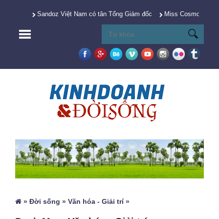
Sandoz Việt Nam có tân Tổng Giám đốc
Miss Cosmo 2025 Y
»
Đời sống
»
Văn hóa - Giải trí
»