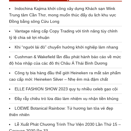
Indochina Kajima khởi công xây dựng Khách sạn Wink
Trung tâm Cần Thơ, mong muốn thúc đẩy du lịch khu vực
Đồng bằng sông Cửu Long
Vantage nâng cấp Copy Trading với tính năng tùy chỉnh
tỷ lệ chia sẻ lợi nhuận
Khi “người lái đò” chuyển hướng khởi nghiệp làm nhang
Cushman & Wakefield lần đầu phát hành báo cáo về mức
độ hòa nhập của các đô thị Châu Á Thái Bình Dương
Công ty bia hàng đầu thế giới Heineken ra mắt sản phẩm
cao cấp mới: Heineken Silver – Nhẹ êm mà đậm chất
ELLE FASHION SHOW 2023 quy tụ nhiều celeb gạo cội
Đầy rẫy chiêu trò lừa đảo làm nhiệm vụ nhận tiền khủng
LOEWE Botanical Rainbow: Tứ hương lan tỏa vẻ đẹp
thiên nhiên
Lễ Xuất Phát Chương Trình Thư Viện 2030 Lần Thứ 15 –
Caravan 2030 lần 33