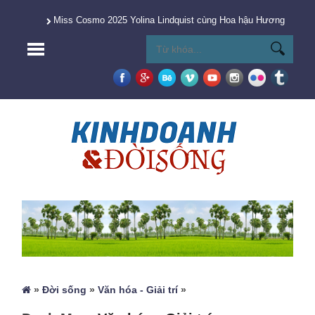
Miss Cosmo 2025 Yolina Lindquist cùng Hoa hậu Hương Giang 
»
Đời sống
»
Văn hóa - Giải trí
»