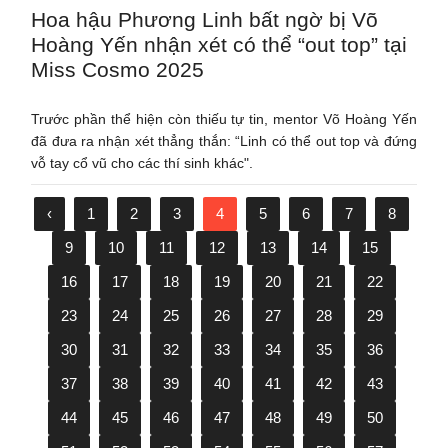
Hoa hậu Phương Linh bất ngờ bị Võ
Hoàng Yến nhận xét có thể “out top” tại
Miss Cosmo 2025
Trước phần thể hiện còn thiếu tự tin, mentor Võ Hoàng Yến
đã đưa ra nhận xét thẳng thắn: “Linh có thể out top và đứng
vỗ tay cổ vũ cho các thí sinh khác".
‹
1
2
3
4
5
6
7
8
9
10
11
12
13
14
15
16
17
18
19
20
21
22
23
24
25
26
27
28
29
30
31
32
33
34
35
36
37
38
39
40
41
42
43
44
45
46
47
48
49
50