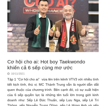
Cơ hội cho ai: Hot boy Taekwondo
khiến cả 6 sếp cùng mơ ước
10/11/2021
Tập 1 “Cơ hội cho ai” vừa lên trên kênh VTV3 với nhiều tình
tiết kịch tính, thú vị. MC Thành Trung vẫn là người dẫn dắt
quen thuộc của chương trình. Bên cạnh đó, có sự xuất hiện
của 6 sếp quyền lực là những tên tuổi lớn trong giới kinh
doanh như: Sếp Lê Đức Thuấn, sếp Lưu Nga, sếp Lê Trí
Thông, sếp Nguyễn Trung Dũng, sếp Lê Hùng Anh và sếp