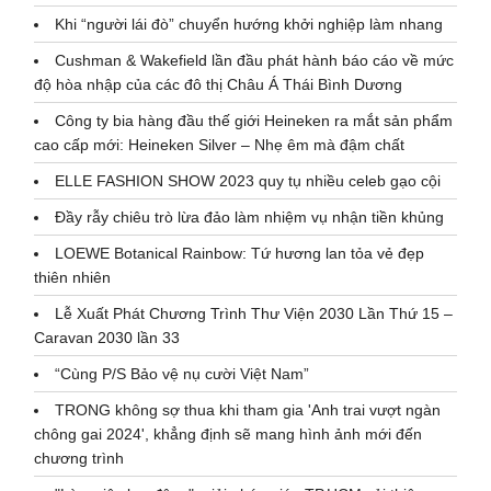
Khi “người lái đò” chuyển hướng khởi nghiệp làm nhang
Cushman & Wakefield lần đầu phát hành báo cáo về mức
độ hòa nhập của các đô thị Châu Á Thái Bình Dương
Công ty bia hàng đầu thế giới Heineken ra mắt sản phẩm
cao cấp mới: Heineken Silver – Nhẹ êm mà đậm chất
ELLE FASHION SHOW 2023 quy tụ nhiều celeb gạo cội
Đầy rẫy chiêu trò lừa đảo làm nhiệm vụ nhận tiền khủng
LOEWE Botanical Rainbow: Tứ hương lan tỏa vẻ đẹp
thiên nhiên
Lễ Xuất Phát Chương Trình Thư Viện 2030 Lần Thứ 15 –
Caravan 2030 lần 33
“Cùng P/S Bảo vệ nụ cười Việt Nam”
TRONG không sợ thua khi tham gia 'Anh trai vượt ngàn
chông gai 2024', khẳng định sẽ mang hình ảnh mới đến
chương trình