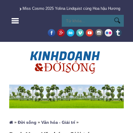
Miss Cosmo 2025 Yolina Lindquist cùng Hoa hậu Hương Giang 
»
Đời sống
»
Văn hóa - Giải trí
»