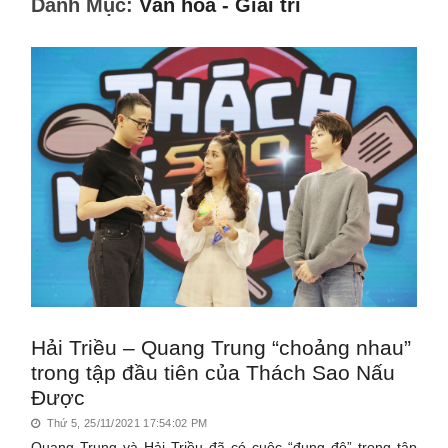
Danh Mục:
Văn hóa - Giải trí
Hải Triều – Quang Trung “choảng nhau”
trong tập đầu tiên của Thách Sao Nấu
Được
Thứ 5, 25/11/2021 17:54:02 PM
Quang Trung và Hải Triều đã có cuộc “đụng độ” trong tập