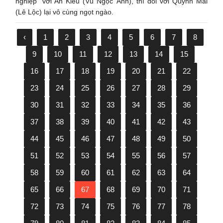
nghiệp” với An Kiều (Vũ Ngọc Ánh), thì đối với Quỳnh Mai
(Lê Lộc) lại vô cùng ngọt ngào.
‹
1
2
3
4
5
6
7
8
9
10
11
12
13
14
15
16
17
18
19
20
21
22
23
24
25
26
27
28
29
30
31
32
33
34
35
36
37
38
39
40
41
42
43
44
45
46
47
48
49
50
51
52
53
54
55
56
57
58
59
60
61
62
63
64
65
66
67
68
69
70
71
72
73
74
75
76
77
78