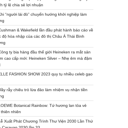
h tỷ lệ chia sẻ lợi nhuận
Khi “người lái đò” chuyển hướng khởi nghiệp làm
ng
Cushman & Wakefield lần đầu phát hành báo cáo về
 độ hòa nhập của các đô thị Châu Á Thái Bình
ơng
Công ty bia hàng đầu thế giới Heineken ra mắt sản
m cao cấp mới: Heineken Silver – Nhẹ êm mà đậm
t
ELLE FASHION SHOW 2023 quy tụ nhiều celeb gạo
Đầy rẫy chiêu trò lừa đảo làm nhiệm vụ nhận tiền
ng
LOEWE Botanical Rainbow: Tứ hương lan tỏa vẻ
 thiên nhiên
Lễ Xuất Phát Chương Trình Thư Viện 2030 Lần Thứ
– Caravan 2030 lần 33