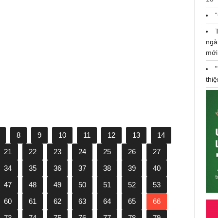
Hotgirl 25 tuổi cùng quan điểm
"kiếm tiền để tận hưởng cuộc
ngà
sống" lên sóng truyền hình tìm
mới
việc và "chốt deal" thành công
thi
8
9
10
11
12
13
14
21
22
23
24
25
26
27
34
35
36
37
38
39
40
47
48
49
50
51
52
53
60
61
62
63
64
65
66
73
74
75
76
77
78
79