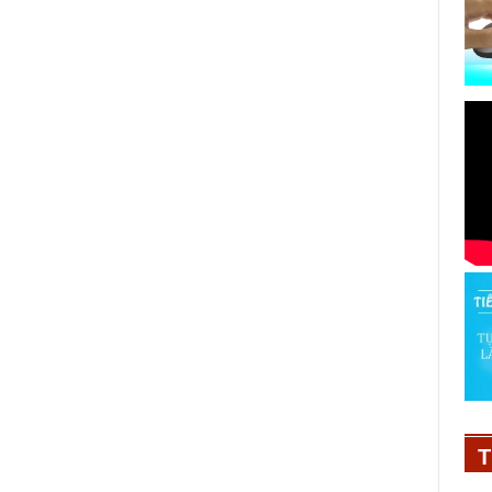
ở
Võ Hạ Trâm hóa thân thành “đại
gia” tiền mặt tại Hát mãi ước mơ
mùa 4
T