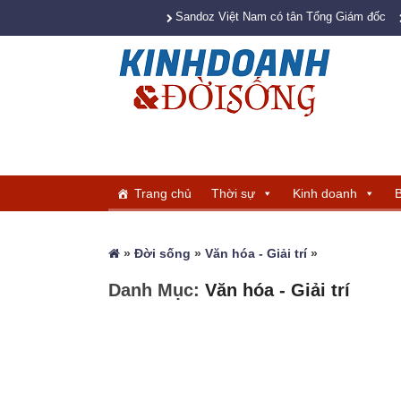
Sandoz Việt Nam có tân Tổng Giám đốc
Trang chủ
Thời sự
Kinh doanh
B
»
Đời sống
»
Văn hóa - Giải trí
»
Danh Mục:
Văn hóa - Giải trí