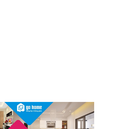
Nóng: 1 loại kem bôi da “quốc
dân” của người Việt bất ngờ bị
thu hồi trên toàn quốc, người
dùng cần kiểm tra ngay
Thu hồi, tiêu hủy toàn quốc 2
sản phẩm dầu gội, dầu xả
"made in Việt Nam", người tiêu
dùng nên kiểm tra ngay
Cảnh báo Dung dịch vệ sinh
phụ nữ Coop Select dính vi
khuẩn, bị buộc tiêu hủy