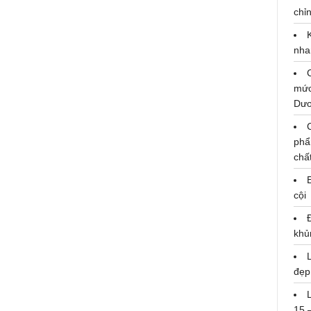
ngay từ lần đầu gặp mặt
chỉn
Thứ 7, 5/12/2021 17:54:02 PM
nha
mức
Dư
phẩ
chấ
cội
khủ
đẹp
15 