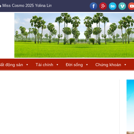
Miss Cosmo 2025 Yolina Lindquist cùng Hoa hậu Hương Giang tìm ra ba 
ất động sản
Tài chính
Đời sống
Chứng khoán