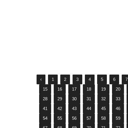
Hoa hậu Khánh Vân hoá thân
thành nàng tiên cá trong bộ ảnh
mới
07/12/2021
‹
1
2
3
4
5
6
7
15
16
17
18
19
20
28
29
30
31
32
33
41
42
43
44
45
46
54
55
56
57
58
59
67
68
69
70
71
72