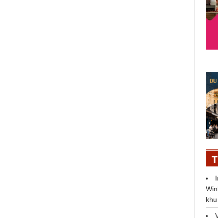
T
Win
khu
Jun Phạm bị Huỳnh Tú vùi dập