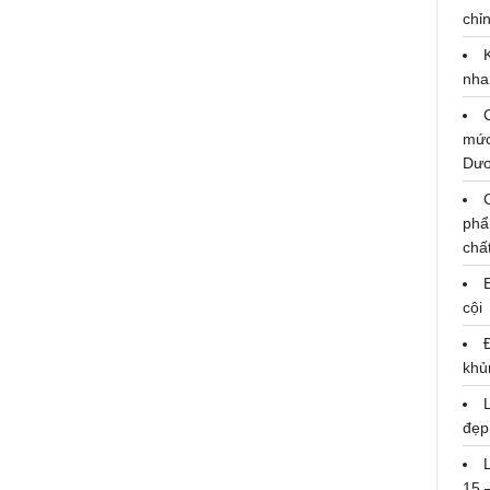
chỉn
nha
mức
Dư
phẩ
chấ
Á hậu Thủy Tiên dịu dàng trong tà
áo dài, tự hào quảng bá vẻ đẹp
cội
của Đồng Tháp
khủ
đẹp
15 