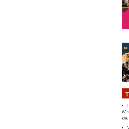
Á hậu 2 Thủy Tiên trích tiền
thưởng, bắt đầu hành trình thiện
nguyện tại quê hương Đồng Tháp
T
Win
khu