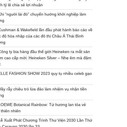
h tỷ lệ chia sẻ lợi nhuận
Khi “người lái đò” chuyển hướng khởi nghiệp làm
ng
Cushman & Wakefield lần đầu phát hành báo cáo về
 độ hòa nhập của các đô thị Châu Á Thái Bình
ơng
Công ty bia hàng đầu thế giới Heineken ra mắt sản
m cao cấp mới: Heineken Silver – Nhẹ êm mà đậm
t
ELLE FASHION SHOW 2023 quy tụ nhiều celeb gạo
Đầy rẫy chiêu trò lừa đảo làm nhiệm vụ nhận tiền
ng
LOEWE Botanical Rainbow: Tứ hương lan tỏa vẻ
 thiên nhiên
Lễ Xuất Phát Chương Trình Thư Viện 2030 Lần Thứ
– Caravan 2030 lần 33