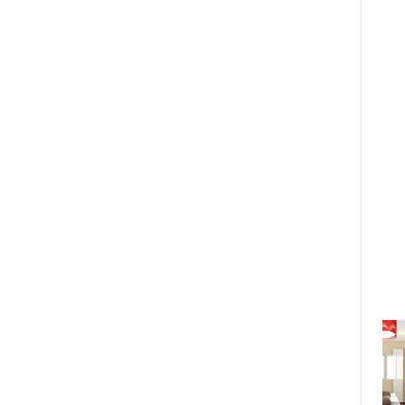
Kim Duyên bắt tay cùng NTK Lê
Thanh Hòa mang 2 cực phẩm váy
dạ hội dự thi Miss Supranational
2022