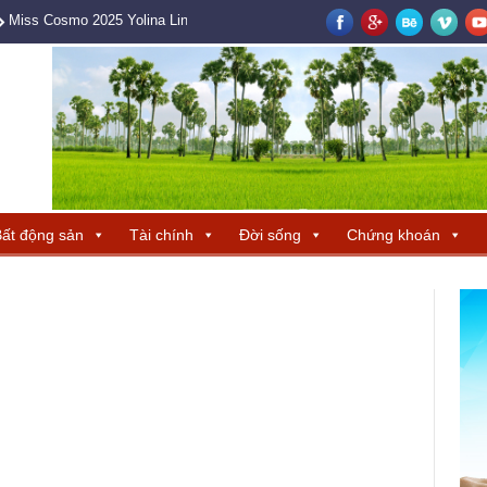
Miss Cosmo 2025 Yolina Lindquist cùng Hoa hậu Hương Giang tìm ra ba 
ất động sản
Tài chính
Đời sống
Chứng khoán