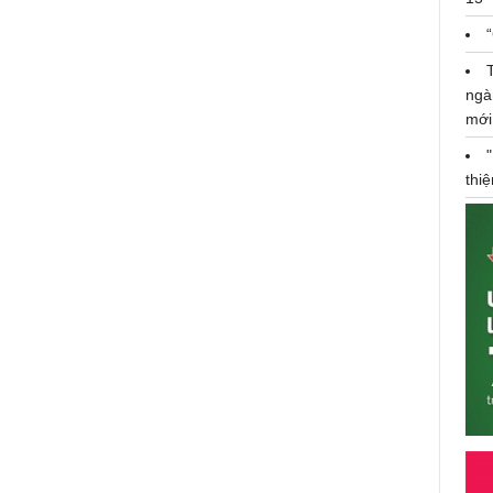
ngà
mới
thi
Hoài Lâm lại gây thương nhớ, úp
mở sự xuất hiện trong MV mới, để
lại bản nhạc buồn thổn thức