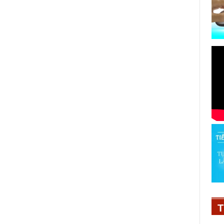
POPS Kids là kênh YouTube đầu
tiên tại Việt Nam đạt 15 triệu lượt
theo dõi
T