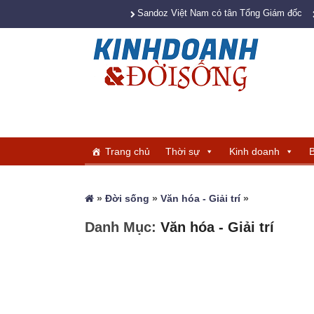
Sandoz Việt Nam có tân Tổng Giám đốc
Trang chủ
Thời sự
Kinh doanh
B
»
Đời sống
»
Văn hóa - Giải trí
»
Danh Mục:
Văn hóa - Giải trí