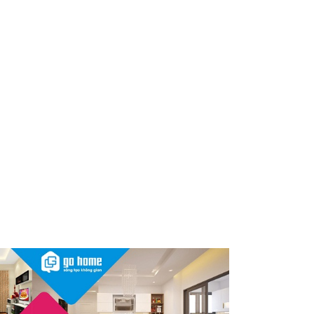
Nóng: 1 loại kem bôi da “quốc
dân” của người Việt bất ngờ bị
thu hồi trên toàn quốc, người
dùng cần kiểm tra ngay
Thu hồi, tiêu hủy toàn quốc 2
sản phẩm dầu gội, dầu xả
"made in Việt Nam", người tiêu
dùng nên kiểm tra ngay
Cảnh báo Dung dịch vệ sinh
phụ nữ Coop Select dính vi
khuẩn, bị buộc tiêu hủy