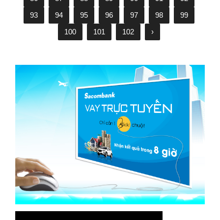
93
94
95
96
97
98
99
100
101
102
›