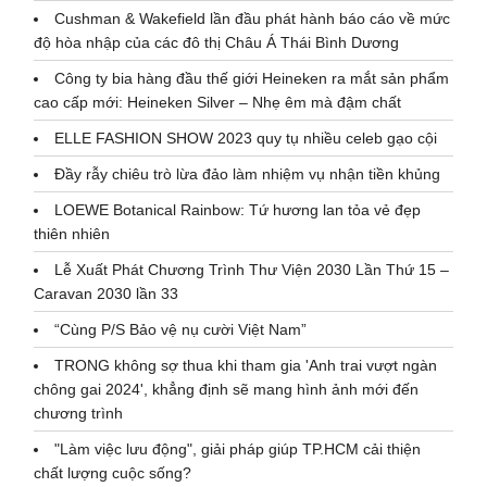
Cushman & Wakefield lần đầu phát hành báo cáo về mức
độ hòa nhập của các đô thị Châu Á Thái Bình Dương
Công ty bia hàng đầu thế giới Heineken ra mắt sản phẩm
cao cấp mới: Heineken Silver – Nhẹ êm mà đậm chất
ELLE FASHION SHOW 2023 quy tụ nhiều celeb gạo cội
Đầy rẫy chiêu trò lừa đảo làm nhiệm vụ nhận tiền khủng
LOEWE Botanical Rainbow: Tứ hương lan tỏa vẻ đẹp
thiên nhiên
Lễ Xuất Phát Chương Trình Thư Viện 2030 Lần Thứ 15 –
Caravan 2030 lần 33
“Cùng P/S Bảo vệ nụ cười Việt Nam”
TRONG không sợ thua khi tham gia 'Anh trai vượt ngàn
chông gai 2024', khẳng định sẽ mang hình ảnh mới đến
chương trình
"Làm việc lưu động", giải pháp giúp TP.HCM cải thiện
chất lượng cuộc sống?