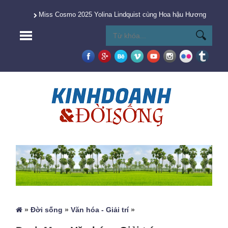
Miss Cosmo 2025 Yolina Lindquist cùng Hoa hậu Hương Giang 
»
Đời sống
»
Văn hóa - Giải trí
»