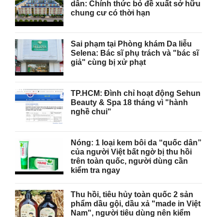
dân: Chính thức bỏ đề xuất sở hữu
chung cư có thời hạn
Sai phạm tại Phòng khám Da liễu
Selena: Bác sĩ phụ trách và "bác sĩ
giả" cùng bị xử phạt
TP.HCM: Đình chỉ hoạt động Sehun
Beauty & Spa 18 tháng vì "hành
nghề chui"
Nóng: 1 loại kem bôi da “quốc dân”
của người Việt bất ngờ bị thu hồi
trên toàn quốc, người dùng cần
kiểm tra ngay
Thu hồi, tiêu hủy toàn quốc 2 sản
phẩm dầu gội, dầu xả "made in Việt
Nam", người tiêu dùng nên kiểm