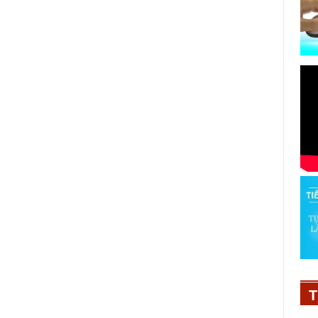
30 chị đẹp toả sáng trong MV ca
khúc chủ đề - Ngôi sao giữa thiên
hà
T