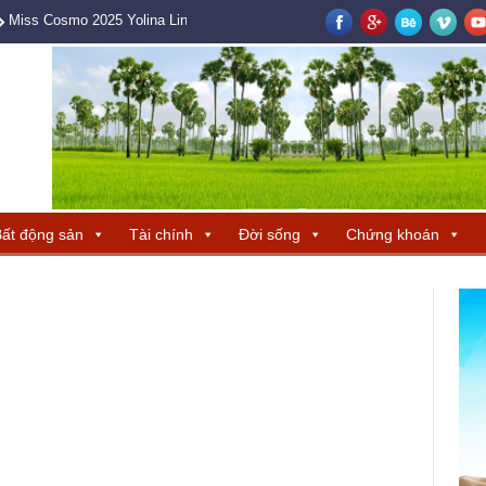
Miss Cosmo 2025 Yolina Lindquist cùng Hoa hậu Hương Giang tìm ra ba 
ất động sản
Tài chính
Đời sống
Chứng khoán