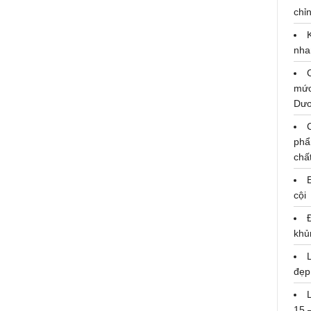
chỉn
nha
SlimV dốc toàn lực làm nhạc cho
Concert Anh Trai Vượt Ngàn
mức
Chông Gai 2024
Dư
phẩ
chấ
cội
khủ
đẹp
15 