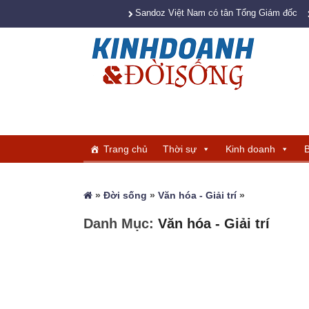
Sandoz Việt Nam có tân Tổng Giám đốc
Trang chủ
Thời sự
Kinh doanh
B
»
Đời sống
»
Văn hóa - Giải trí
»
Danh Mục:
Văn hóa - Giải trí