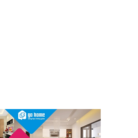
Nóng: 1 loại kem bôi da “quốc
dân” của người Việt bất ngờ bị
thu hồi trên toàn quốc, người
dùng cần kiểm tra ngay
Thu hồi, tiêu hủy toàn quốc 2
sản phẩm dầu gội, dầu xả
"made in Việt Nam", người tiêu
dùng nên kiểm tra ngay
Cảnh báo Dung dịch vệ sinh
phụ nữ Coop Select dính vi
khuẩn, bị buộc tiêu hủy