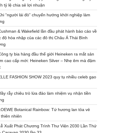
h tỷ lệ chia sẻ lợi nhuận
Khi “người lái đò” chuyển hướng khởi nghiệp làm
ng
Cushman & Wakefield lần đầu phát hành báo cáo về
 độ hòa nhập của các đô thị Châu Á Thái Bình
ơng
Công ty bia hàng đầu thế giới Heineken ra mắt sản
m cao cấp mới: Heineken Silver – Nhẹ êm mà đậm
t
ELLE FASHION SHOW 2023 quy tụ nhiều celeb gạo
Đầy rẫy chiêu trò lừa đảo làm nhiệm vụ nhận tiền
ng
LOEWE Botanical Rainbow: Tứ hương lan tỏa vẻ
 thiên nhiên
Lễ Xuất Phát Chương Trình Thư Viện 2030 Lần Thứ
– Caravan 2030 lần 33