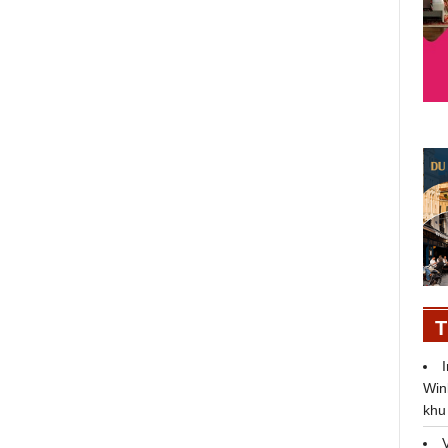
37 tiết mục sẽ phục vụ khán giả ở
h
Concert Anh Trai Vượt Ngàn
Chông Gai 2024
T
Win
khu