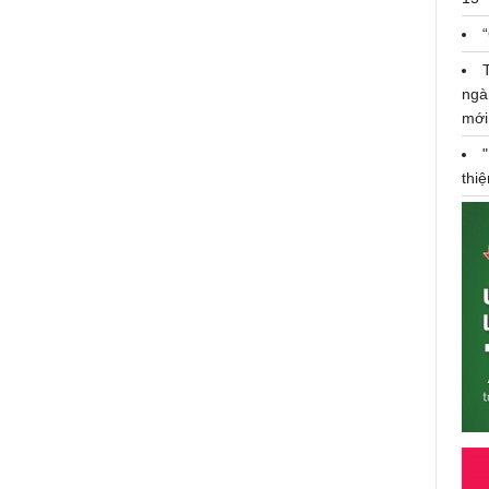
ngà
mới
thi
c
"Solo cùng Bolero 2024": Giám
khảo Ngọc Sơn ấn tượng trước sự
phối hợp giữa giọng giả thanh và
giọng thật của Mỹ Oanh