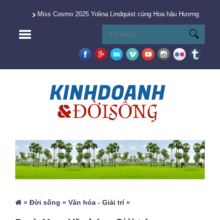
Miss Cosmo 2025 Yolina Lindquist cùng Hoa hậu Hương Giang 
»
Đời sống
»
Văn hóa - Giải trí
»