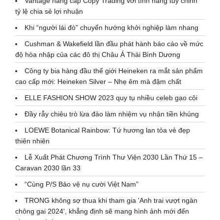
Vantage nâng cấp Copy Trading với tính năng tùy chỉnh
tỷ lệ chia sẻ lợi nhuận
Khi “người lái đò” chuyển hướng khởi nghiệp làm nhang
Cushman & Wakefield lần đầu phát hành báo cáo về mức
độ hòa nhập của các đô thị Châu Á Thái Bình Dương
Công ty bia hàng đầu thế giới Heineken ra mắt sản phẩm
cao cấp mới: Heineken Silver – Nhẹ êm mà đậm chất
ELLE FASHION SHOW 2023 quy tụ nhiều celeb gạo cội
Đầy rẫy chiêu trò lừa đảo làm nhiệm vụ nhận tiền khủng
LOEWE Botanical Rainbow: Tứ hương lan tỏa vẻ đẹp
thiên nhiên
Lễ Xuất Phát Chương Trình Thư Viện 2030 Lần Thứ 15 –
Caravan 2030 lần 33
“Cùng P/S Bảo vệ nụ cười Việt Nam”
TRONG không sợ thua khi tham gia 'Anh trai vượt ngàn
chông gai 2024', khẳng định sẽ mang hình ảnh mới đến