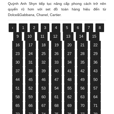
Quỳnh Anh Shyn tiếp tục nâng cấp phong cách trở nên
quyến rũ hơn với set đồ toàn hàng hiệu đến từ
Dolce&Gabbana, Chanel, Cartier.
‹
1
2
3
4
5
6
7
8
9
10
11
12
13
14
15
16
17
18
19
20
21
22
23
24
25
26
27
28
29
30
31
32
33
34
35
36
37
38
39
40
41
42
43
44
45
46
47
48
49
50
51
52
53
54
55
56
57
58
59
60
61
62
63
64
65
66
67
68
69
70
71