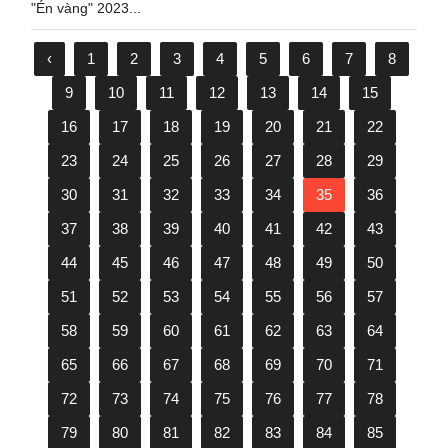
"Én vàng" 2023...
‹
1
2
3
4
5
6
7
8
9
10
11
12
13
14
15
16
17
18
19
20
21
22
23
24
25
26
27
28
29
30
31
32
33
34
35
36
37
38
39
40
41
42
43
44
45
46
47
48
49
50
51
52
53
54
55
56
57
58
59
60
61
62
63
64
65
66
67
68
69
70
71
72
73
74
75
76
77
78
79
80
81
82
83
84
85