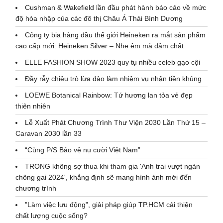
Cushman & Wakefield lần đầu phát hành báo cáo về mức
độ hòa nhập của các đô thị Châu Á Thái Bình Dương
Công ty bia hàng đầu thế giới Heineken ra mắt sản phẩm
cao cấp mới: Heineken Silver – Nhẹ êm mà đậm chất
ELLE FASHION SHOW 2023 quy tụ nhiều celeb gạo cội
Đầy rẫy chiêu trò lừa đảo làm nhiệm vụ nhận tiền khủng
LOEWE Botanical Rainbow: Tứ hương lan tỏa vẻ đẹp
thiên nhiên
Lễ Xuất Phát Chương Trình Thư Viện 2030 Lần Thứ 15 –
Caravan 2030 lần 33
“Cùng P/S Bảo vệ nụ cười Việt Nam”
TRONG không sợ thua khi tham gia 'Anh trai vượt ngàn
chông gai 2024', khẳng định sẽ mang hình ảnh mới đến
chương trình
"Làm việc lưu động", giải pháp giúp TP.HCM cải thiện
chất lượng cuộc sống?