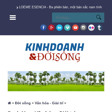
LOEWE ESENCIA - Ba phiên bản, một bản sắc nam tính vượt t
»
Đời sống
»
Văn hóa - Giải trí
»