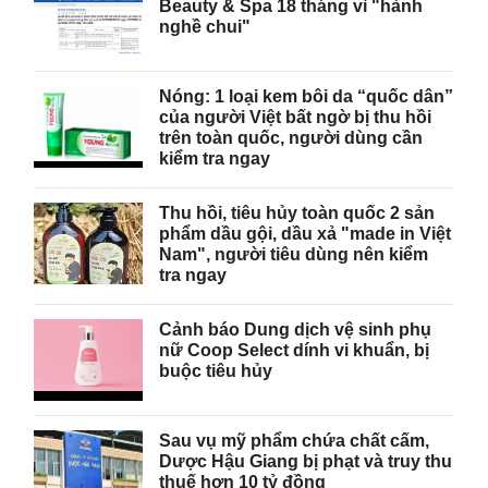
Beauty & Spa 18 tháng vì "hành
nghề chui"
Nóng: 1 loại kem bôi da “quốc dân”
của người Việt bất ngờ bị thu hồi
trên toàn quốc, người dùng cần
kiểm tra ngay
Thu hồi, tiêu hủy toàn quốc 2 sản
phẩm dầu gội, dầu xả "made in Việt
Nam", người tiêu dùng nên kiểm
tra ngay
Cảnh báo Dung dịch vệ sinh phụ
nữ Coop Select dính vi khuẩn, bị
buộc tiêu hủy
Sau vụ mỹ phẩm chứa chất cấm,
Dược Hậu Giang bị phạt và truy thu
thuế hơn 10 tỷ đồng