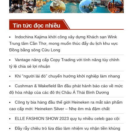
Tin tức đọc nhiều
Indochina Kajima khởi công xây dựng Khách sạn Wink
Trung tâm Cần Thơ, mong muốn thúc đẩy du lịch khu vực
Đồng bằng sông Cửu Long
Vantage nâng cấp Copy Trading với tính năng tùy chỉnh
tỷ lệ chia sẻ lợi nhuận
Khi “người lái đò” chuyển hướng khởi nghiệp làm nhang
Cushman & Wakefield lần đầu phát hành báo cáo về mức
độ hòa nhập của các đô thị Châu Á Thái Bình Dương
Công ty bia hàng đầu thế giới Heineken ra mắt sản phẩm
cao cấp mới: Heineken Silver – Nhẹ êm mà đậm chất
ELLE FASHION SHOW 2023 quy tụ nhiều celeb gạo cội
Đầy rẫy chiêu trò lừa đảo làm nhiệm vụ nhận tiền khủng