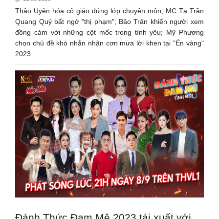
Thảo Uyên hóa cô giáo đứng lớp chuyên môn; MC Tạ Trần
Quang Quý bất ngờ "thị phạm"; Bảo Trân khiến người xem
đồng cảm với những cột mốc trong tình yêu; Mỹ Phương
chọn chủ đề khó nhằn nhận cơn mưa lời khen tại "Én vàng"
2023…
Đánh Thức Đam Mê 2023 tái xuất với