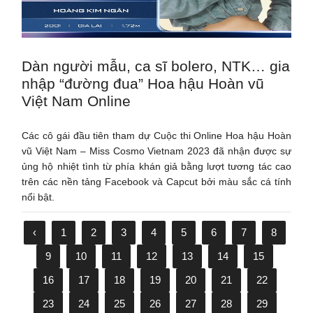
Dàn người mẫu, ca sĩ bolero, NTK… gia
nhập “đường đua” Hoa hậu Hoàn vũ
Việt Nam Online
Các cô gái đầu tiên tham dự Cuộc thi Online Hoa hậu Hoàn
vũ Việt Nam – Miss Cosmo Vietnam 2023 đã nhận được sự
ủng hộ nhiệt tình từ phía khán giả bằng lượt tương tác cao
trên các nền tảng Facebook và Capcut bởi màu sắc cá tính
nổi bật.
‹
1
2
3
4
5
6
7
8
9
10
11
12
13
14
15
16
17
18
19
20
21
22
23
24
25
26
27
28
29