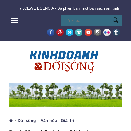
LOEWE ESENCIA - Ba phiên bản, một bản sắc nam tính vượt t
»
Đời sống
»
Văn hóa - Giải trí
»