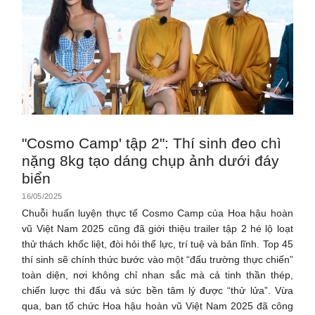
"Cosmo Camp' tập 2": Thí sinh đeo chì
nặng 8kg tạo dáng chụp ảnh dưới đáy
biển
16/05/2025
Chuỗi huấn luyện thực tế Cosmo Camp của Hoa hậu hoàn
vũ Việt Nam 2025 cũng đã giới thiệu trailer tập 2 hé lộ loạt
thử thách khốc liệt, đòi hỏi thể lực, trí tuệ và bản lĩnh. Top 45
thí sinh sẽ chính thức bước vào một “đấu trường thực chiến”
toàn diện, nơi không chỉ nhan sắc mà cả tinh thần thép,
chiến lược thi đấu và sức bền tâm lý được “thử lửa”. Vừa
qua, ban tổ chức Hoa hậu hoàn vũ Việt Nam 2025 đã công