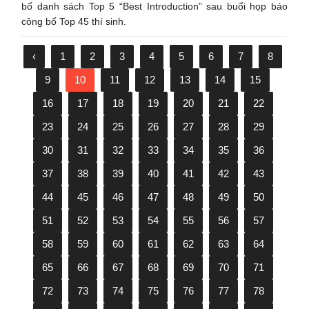
bố danh sách Top 5 “Best Introduction” sau buổi họp báo
công bố Top 45 thí sinh.
‹
1
2
3
4
5
6
7
8
9
10
11
12
13
14
15
16
17
18
19
20
21
22
23
24
25
26
27
28
29
30
31
32
33
34
35
36
37
38
39
40
41
42
43
44
45
46
47
48
49
50
51
52
53
54
55
56
57
58
59
60
61
62
63
64
65
66
67
68
69
70
71
72
73
74
75
76
77
78