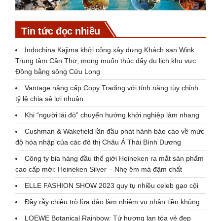
Tin tức đọc nhiều
Indochina Kajima khởi công xây dựng Khách sạn Wink
Trung tâm Cần Thơ, mong muốn thúc đẩy du lịch khu vực
Đồng bằng sông Cửu Long
Vantage nâng cấp Copy Trading với tính năng tùy chỉnh
tỷ lệ chia sẻ lợi nhuận
Khi “người lái đò” chuyển hướng khởi nghiệp làm nhang
Cushman & Wakefield lần đầu phát hành báo cáo về mức
độ hòa nhập của các đô thị Châu Á Thái Bình Dương
Công ty bia hàng đầu thế giới Heineken ra mắt sản phẩm
cao cấp mới: Heineken Silver – Nhẹ êm mà đậm chất
ELLE FASHION SHOW 2023 quy tụ nhiều celeb gạo cội
Đầy rẫy chiêu trò lừa đảo làm nhiệm vụ nhận tiền khủng
LOEWE Botanical Rainbow: Tứ hương lan tỏa vẻ đẹp