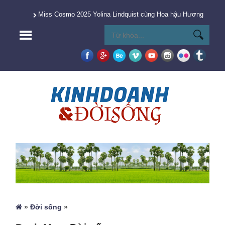
Miss Cosmo 2025 Yolina Lindquist cùng Hoa hậu Hương Giang 
»
Đời sống
»