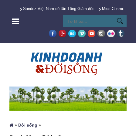
Sandoz Việt Nam có tân Tổng Giám đốc
Miss Cosmo 2025 Y
»
Đời sống
»