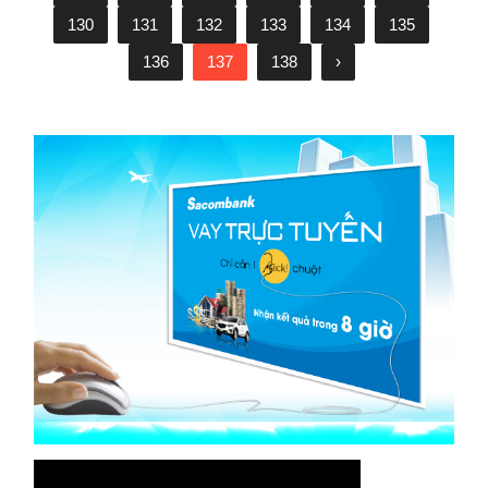
130
131
132
133
134
135
136
137
138
›