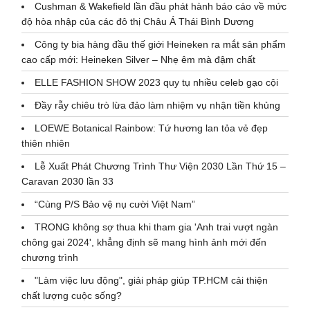
Cushman & Wakefield lần đầu phát hành báo cáo về mức
độ hòa nhập của các đô thị Châu Á Thái Bình Dương
Công ty bia hàng đầu thế giới Heineken ra mắt sản phẩm
cao cấp mới: Heineken Silver – Nhẹ êm mà đậm chất
ELLE FASHION SHOW 2023 quy tụ nhiều celeb gạo cội
Đầy rẫy chiêu trò lừa đảo làm nhiệm vụ nhận tiền khủng
LOEWE Botanical Rainbow: Tứ hương lan tỏa vẻ đẹp
thiên nhiên
Lễ Xuất Phát Chương Trình Thư Viện 2030 Lần Thứ 15 –
Caravan 2030 lần 33
“Cùng P/S Bảo vệ nụ cười Việt Nam”
TRONG không sợ thua khi tham gia 'Anh trai vượt ngàn
chông gai 2024', khẳng định sẽ mang hình ảnh mới đến
chương trình
"Làm việc lưu động", giải pháp giúp TP.HCM cải thiện
chất lượng cuộc sống?