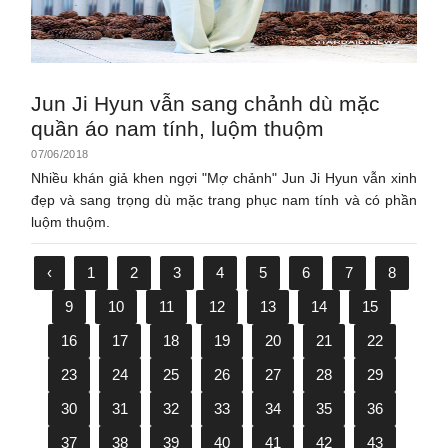
Jun Ji Hyun vẫn sang chảnh dù mặc
quần áo nam tính, luộm thuộm
07/06/2018
Nhiều khán giả khen ngợi "Mợ chảnh" Jun Ji Hyun vẫn xinh
đẹp và sang trọng dù mặc trang phục nam tính và có phần
luộm thuộm.
‹
1
2
3
4
5
6
7
8
9
10
11
12
13
14
15
16
17
18
19
20
21
22
23
24
25
26
27
28
29
30
31
32
33
34
35
36
37
38
39
40
41
42
43