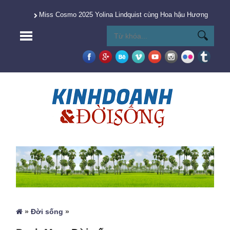
Miss Cosmo 2025 Yolina Lindquist cùng Hoa hậu Hương Giang 
»
Đời sống
»