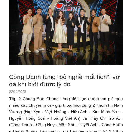
Công Danh từng “bỏ nghề mất tích”, vỡ
òa khi biết được lý do
22/10/2023
Tập 2 Chung Sức Chung Lòng tiếp tục đưa khán giả qua
nhiều câu chuyện mới - giai thoại mới cùng 2 nhóm thi Nam
Vương (Đạt Kyo - Việt Hoàng - Hữu Anh - Kim Minh Sơn -
Nguyễn Hồng Sơn - Hoàng Việt An) và Thầy Ơi! Trò À…
(Công Danh - Công Huy - Mẫn Nhi - Tuyết Anh - Công Huân
- Thanh Xuân). Bên cạnh đó là ban giám khảo : NSND Kim