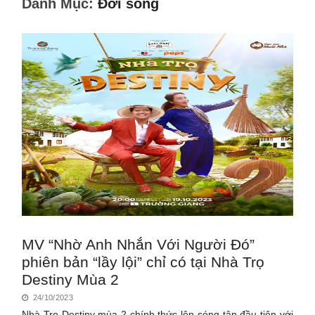
Danh Mục:
Đời sống
MV “Nhờ Anh Nhắn Với Người Đó”
phiên bản “lầy lội” chỉ có tại Nhà Trọ
Destiny Mùa 2
24/10/2023
Nhà Trọ Destiny mùa 2 chính thức lên sóng tập đầu tiên với