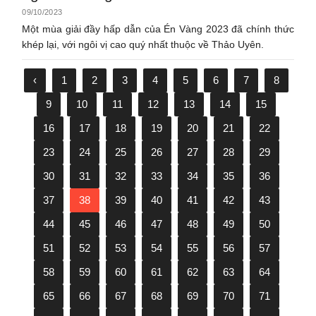
09/10/2023
Một mùa giải đầy hấp dẫn của Én Vàng 2023 đã chính thức
khép lại, với ngôi vị cao quý nhất thuộc về Thảo Uyên.
‹
1
2
3
4
5
6
7
8
9
10
11
12
13
14
15
16
17
18
19
20
21
22
23
24
25
26
27
28
29
30
31
32
33
34
35
36
37
38
39
40
41
42
43
44
45
46
47
48
49
50
51
52
53
54
55
56
57
58
59
60
61
62
63
64
65
66
67
68
69
70
71