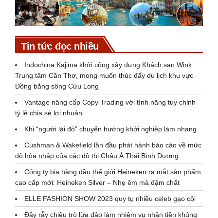
Tin tức đọc nhiều
Indochina Kajima khởi công xây dựng Khách sạn Wink
Trung tâm Cần Thơ, mong muốn thúc đẩy du lịch khu vực
Đồng bằng sông Cửu Long
Vantage nâng cấp Copy Trading với tính năng tùy chỉnh
tỷ lệ chia sẻ lợi nhuận
Khi “người lái đò” chuyển hướng khởi nghiệp làm nhang
Cushman & Wakefield lần đầu phát hành báo cáo về mức
độ hòa nhập của các đô thị Châu Á Thái Bình Dương
Công ty bia hàng đầu thế giới Heineken ra mắt sản phẩm
cao cấp mới: Heineken Silver – Nhẹ êm mà đậm chất
ELLE FASHION SHOW 2023 quy tụ nhiều celeb gạo cội
Đầy rẫy chiêu trò lừa đảo làm nhiệm vụ nhận tiền khủng