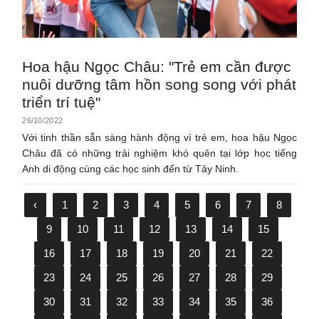
Hoa hậu Ngọc Châu: "Trẻ em cần được
nuôi dưỡng tâm hồn song song với phát
triển trí tuệ"
26/10/2022
Với tinh thần sẵn sàng hành động vì trẻ em, hoa hậu Ngọc
Châu đã có những trải nghiệm khó quên tại lớp học tiếng
Anh di động cùng các học sinh đến từ Tây Ninh.
‹
1
2
3
4
5
6
7
8
9
10
11
12
13
14
15
16
17
18
19
20
21
22
23
24
25
26
27
28
29
30
31
32
33
34
35
36