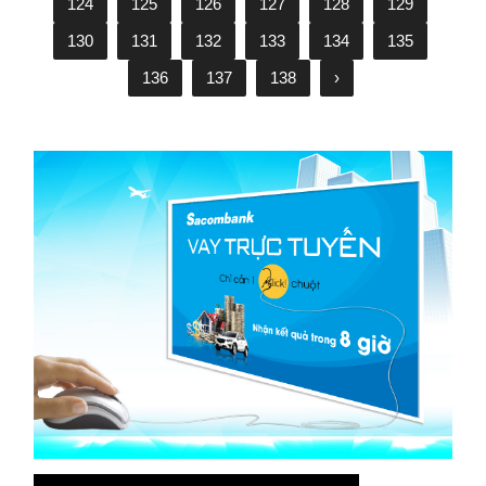
124
125
126
127
128
129
130
131
132
133
134
135
136
137
138
›