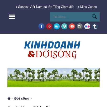
Sandoz Việt Nam có tân Tổng Giám đốc
Miss Cosmo 2025 Y
»
Đời sống
»