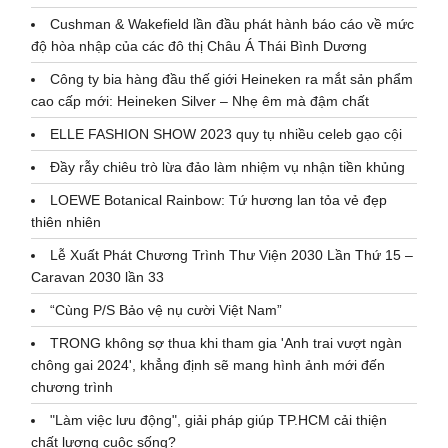
Cushman & Wakefield lần đầu phát hành báo cáo về mức
độ hòa nhập của các đô thị Châu Á Thái Bình Dương
Công ty bia hàng đầu thế giới Heineken ra mắt sản phẩm
cao cấp mới: Heineken Silver – Nhẹ êm mà đậm chất
ELLE FASHION SHOW 2023 quy tụ nhiều celeb gạo cội
Đầy rẫy chiêu trò lừa đảo làm nhiệm vụ nhận tiền khủng
LOEWE Botanical Rainbow: Tứ hương lan tỏa vẻ đẹp
thiên nhiên
Lễ Xuất Phát Chương Trình Thư Viện 2030 Lần Thứ 15 –
Caravan 2030 lần 33
“Cùng P/S Bảo vệ nụ cười Việt Nam”
TRONG không sợ thua khi tham gia 'Anh trai vượt ngàn
chông gai 2024', khẳng định sẽ mang hình ảnh mới đến
chương trình
"Làm việc lưu động", giải pháp giúp TP.HCM cải thiện
chất lượng cuộc sống?