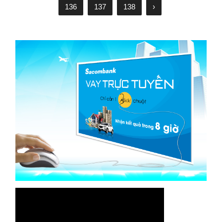
136
137
138
›