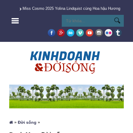
Miss Cosmo 2025 Yolina Lindquist cùng Hoa hậu Hương Giang 
»
Đời sống
»