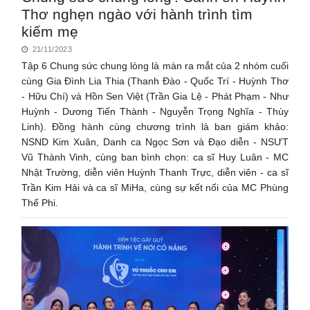
Thơ nghẹn ngào với hành trình tìm
kiếm mẹ
21/11/2023
Tập 6 Chung sức chung lòng là màn ra mắt của 2 nhóm cuối
cùng Gia Đình Lia Thia (Thanh Đào - Quốc Trí - Huỳnh Thơ
- Hữu Chí) và Hồn Sen Việt (Trần Gia Lệ - Phát Phạm - Như
Huỳnh - Dương Tiến Thành - Nguyễn Trọng Nghĩa - Thùy
Linh). Đồng hành cùng chương trình là ban giám khảo:
NSND Kim Xuân, Danh ca Ngọc Sơn và Đạo diễn - NSƯT
Vũ Thành Vinh, cùng ban bình chọn: ca sĩ Huy Luân - MC
Nhật Trường, diễn viên Huỳnh Thanh Trực, diễn viên - ca sĩ
Trần Kim Hải và ca sĩ MiHa, cùng sự kết nối của MC Phùng
Thế Phi.