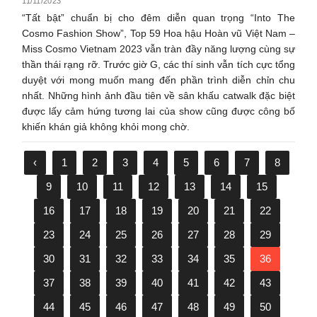
11/11/2023
“Tất bật” chuẩn bị cho đêm diễn quan trọng “Into The
Cosmo Fashion Show”, Top 59 Hoa hậu Hoàn vũ Việt Nam –
Miss Cosmo Vietnam 2023 vẫn tràn đầy năng lượng cùng sự
thần thái rạng rỡ. Trước giờ G, các thí sinh vẫn tích cực tổng
duyệt với mong muốn mang đến phần trình diễn chỉn chu
nhất. Những hình ảnh đầu tiên về sân khấu catwalk đặc biệt
được lấy cảm hứng tương lai của show cũng được công bố
khiến khán giả không khỏi mong chờ.
‹
1
2
3
4
5
6
7
8
9
10
11
12
13
14
15
16
17
18
19
20
21
22
23
24
25
26
27
28
29
30
31
32
33
34
35
36
37
38
39
40
41
42
43
44
45
46
47
48
49
50