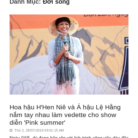
Danh Mục:
Đời sống
Hoa hậu H'Hen Niê và Á hậu Lệ Hằng
nắm tay nhau làm vedette cho show
diễn 'Pink summer'
Thứ 2, 28/07/2018 09:01:15 AM
Ngày 04/5, dù đang bận rộn với lịch trình công việc dày đặc