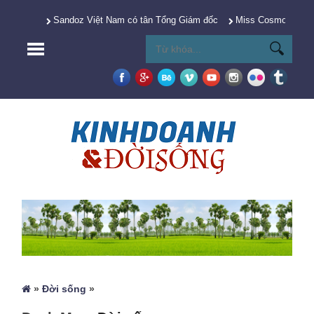
Sandoz Việt Nam có tân Tổng Giám đốc
Miss Cosmo 2025 Y
»
Đời sống
»