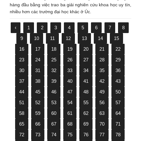
hàng đầu bằng việc trao ba giải nghiên cứu khoa học uy tín,
nhiều hơn các trường đại học khác ở Úc.
‹
1
2
3
4
5
6
7
8
9
10
11
12
13
14
15
16
17
18
19
20
21
22
23
24
25
26
27
28
29
30
31
32
33
34
35
36
37
38
39
40
41
42
43
44
45
46
47
48
49
50
51
52
53
54
55
56
57
58
59
60
61
62
63
64
65
66
67
68
69
70
71
72
73
74
75
76
77
78