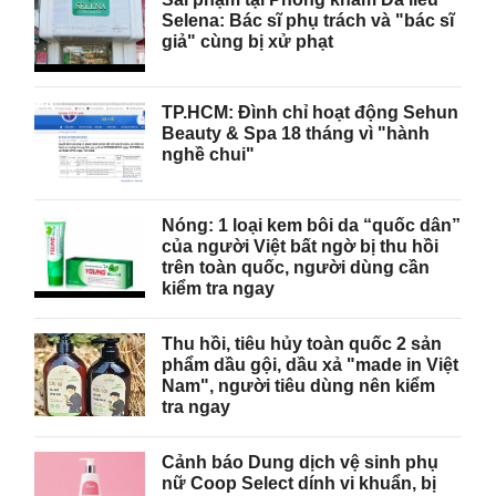
Selena: Bác sĩ phụ trách và "bác sĩ
giả" cùng bị xử phạt
TP.HCM: Đình chỉ hoạt động Sehun
Beauty & Spa 18 tháng vì "hành
nghề chui"
Nóng: 1 loại kem bôi da “quốc dân”
của người Việt bất ngờ bị thu hồi
trên toàn quốc, người dùng cần
kiểm tra ngay
Thu hồi, tiêu hủy toàn quốc 2 sản
phẩm dầu gội, dầu xả "made in Việt
Nam", người tiêu dùng nên kiểm
tra ngay
Cảnh báo Dung dịch vệ sinh phụ
nữ Coop Select dính vi khuẩn, bị