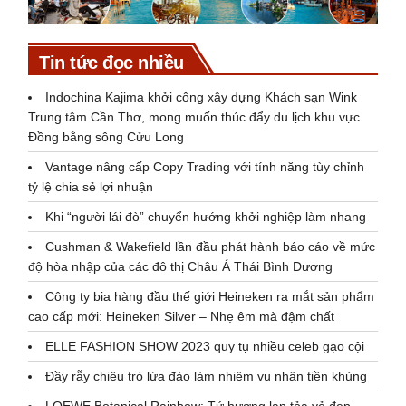
Tin tức đọc nhiều
Indochina Kajima khởi công xây dựng Khách sạn Wink
Trung tâm Cần Thơ, mong muốn thúc đẩy du lịch khu vực
Đồng bằng sông Cửu Long
Vantage nâng cấp Copy Trading với tính năng tùy chỉnh
tỷ lệ chia sẻ lợi nhuận
Khi “người lái đò” chuyển hướng khởi nghiệp làm nhang
Cushman & Wakefield lần đầu phát hành báo cáo về mức
độ hòa nhập của các đô thị Châu Á Thái Bình Dương
Công ty bia hàng đầu thế giới Heineken ra mắt sản phẩm
cao cấp mới: Heineken Silver – Nhẹ êm mà đậm chất
ELLE FASHION SHOW 2023 quy tụ nhiều celeb gạo cội
Đầy rẫy chiêu trò lừa đảo làm nhiệm vụ nhận tiền khủng
LOEWE Botanical Rainbow: Tứ hương lan tỏa vẻ đẹp