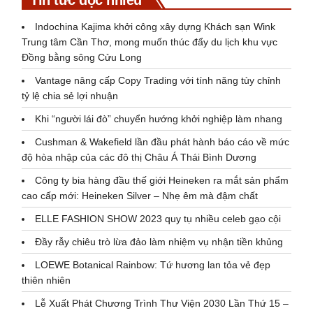
Indochina Kajima khởi công xây dựng Khách sạn Wink
Trung tâm Cần Thơ, mong muốn thúc đẩy du lịch khu vực
Đồng bằng sông Cửu Long
Vantage nâng cấp Copy Trading với tính năng tùy chỉnh
tỷ lệ chia sẻ lợi nhuận
Khi “người lái đò” chuyển hướng khởi nghiệp làm nhang
Cushman & Wakefield lần đầu phát hành báo cáo về mức
độ hòa nhập của các đô thị Châu Á Thái Bình Dương
Công ty bia hàng đầu thế giới Heineken ra mắt sản phẩm
cao cấp mới: Heineken Silver – Nhẹ êm mà đậm chất
ELLE FASHION SHOW 2023 quy tụ nhiều celeb gạo cội
Đầy rẫy chiêu trò lừa đảo làm nhiệm vụ nhận tiền khủng
LOEWE Botanical Rainbow: Tứ hương lan tỏa vẻ đẹp
thiên nhiên
Lễ Xuất Phát Chương Trình Thư Viện 2030 Lần Thứ 15 –