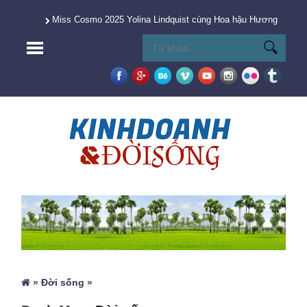
Miss Cosmo 2025 Yolina Lindquist cùng Hoa hậu Hương Giang 
»
Đời sống
»