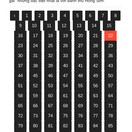
gai" nhưng đặc biệt nhất là với danh thủ Hồng Sơn.
‹
1
2
3
4
5
6
7
8
9
10
11
12
13
14
15
16
17
18
19
20
21
22
23
24
25
26
27
28
29
30
31
32
33
34
35
36
37
38
39
40
41
42
43
44
45
46
47
48
49
50
51
52
53
54
55
56
57
58
59
60
61
62
63
64
65
66
67
68
69
70
71
72
73
74
75
76
77
78
79
80
81
82
83
84
85