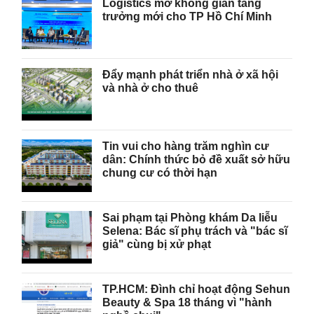
Logistics mở không gian tăng
trưởng mới cho TP Hồ Chí Minh
Đẩy mạnh phát triển nhà ở xã hội
và nhà ở cho thuê
Tin vui cho hàng trăm nghìn cư
dân: Chính thức bỏ đề xuất sở hữu
chung cư có thời hạn
Sai phạm tại Phòng khám Da liễu
Selena: Bác sĩ phụ trách và "bác sĩ
giả" cùng bị xử phạt
TP.HCM: Đình chỉ hoạt động Sehun
Beauty & Spa 18 tháng vì "hành