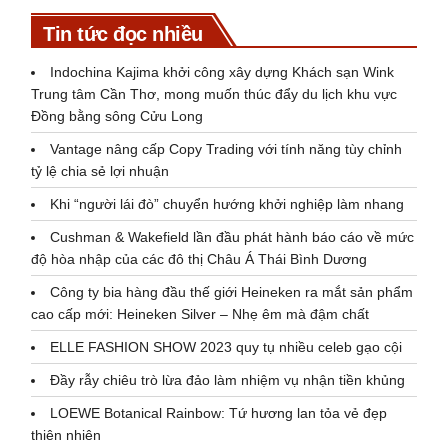
Tin tức đọc nhiều
Indochina Kajima khởi công xây dựng Khách sạn Wink
Trung tâm Cần Thơ, mong muốn thúc đẩy du lịch khu vực
Đồng bằng sông Cửu Long
Vantage nâng cấp Copy Trading với tính năng tùy chỉnh
tỷ lệ chia sẻ lợi nhuận
Khi “người lái đò” chuyển hướng khởi nghiệp làm nhang
Cushman & Wakefield lần đầu phát hành báo cáo về mức
độ hòa nhập của các đô thị Châu Á Thái Bình Dương
Công ty bia hàng đầu thế giới Heineken ra mắt sản phẩm
cao cấp mới: Heineken Silver – Nhẹ êm mà đậm chất
ELLE FASHION SHOW 2023 quy tụ nhiều celeb gạo cội
Đầy rẫy chiêu trò lừa đảo làm nhiệm vụ nhận tiền khủng
LOEWE Botanical Rainbow: Tứ hương lan tỏa vẻ đẹp
thiên nhiên