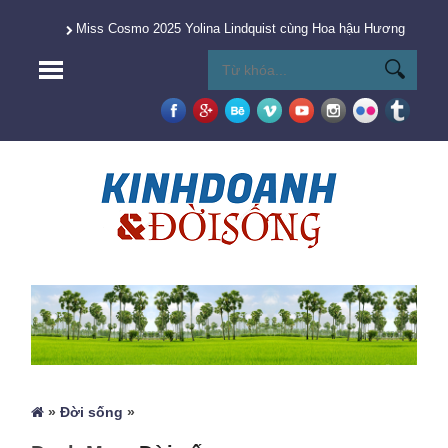
Miss Cosmo 2025 Yolina Lindquist cùng Hoa hậu Hương Giang 
»
Đời sống
»