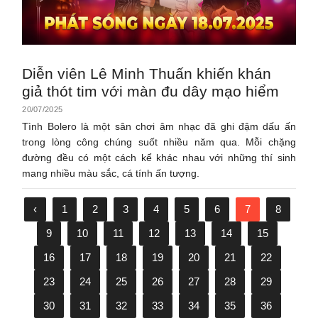
Diễn viên Lê Minh Thuấn khiến khán
giả thót tim với màn đu dây mạo hiểm
20/07/2025
Tình Bolero là một sân chơi âm nhạc đã ghi đậm dấu ấn
trong lòng công chúng suốt nhiều năm qua. Mỗi chặng
đường đều có một cách kể khác nhau với những thí sinh
mang nhiều màu sắc, cá tính ấn tượng.
‹
1
2
3
4
5
6
7
8
9
10
11
12
13
14
15
16
17
18
19
20
21
22
23
24
25
26
27
28
29
30
31
32
33
34
35
36