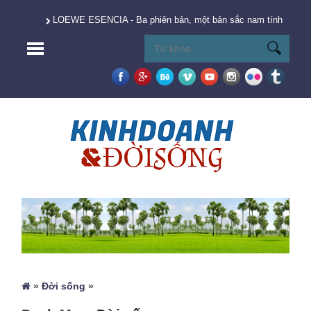
LOEWE ESENCIA - Ba phiên bản, một bản sắc nam tính vượt t
»
Đời sống
»