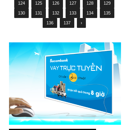
124
125
126
127
128
129
130
131
132
133
134
135
136
137
›