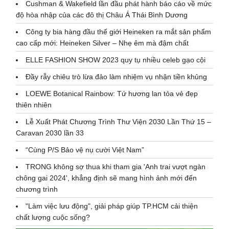
Cushman & Wakefield lần đầu phát hành báo cáo về mức
độ hòa nhập của các đô thị Châu Á Thái Bình Dương
Công ty bia hàng đầu thế giới Heineken ra mắt sản phẩm
cao cấp mới: Heineken Silver – Nhẹ êm mà đậm chất
ELLE FASHION SHOW 2023 quy tụ nhiều celeb gạo cội
Đầy rẫy chiêu trò lừa đảo làm nhiệm vụ nhận tiền khủng
LOEWE Botanical Rainbow: Tứ hương lan tỏa vẻ đẹp
thiên nhiên
Lễ Xuất Phát Chương Trình Thư Viện 2030 Lần Thứ 15 –
Caravan 2030 lần 33
“Cùng P/S Bảo vệ nụ cười Việt Nam”
TRONG không sợ thua khi tham gia 'Anh trai vượt ngàn
chông gai 2024', khẳng định sẽ mang hình ảnh mới đến
chương trình
"Làm việc lưu động", giải pháp giúp TP.HCM cải thiện
chất lượng cuộc sống?