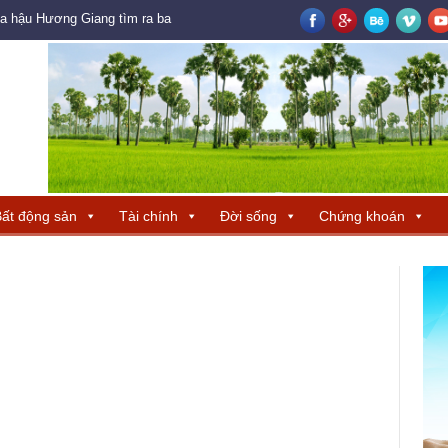
oa hậu Hương Giang tìm ra ba đại diện Trung Quốc – Hong Kong – Macau đ
ất động sản
Tài chính
Đời sống
Chứng khoán