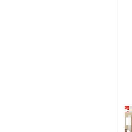
Nhóm Líu Lo, nghệ sĩ Mạc Can, ca
sĩ Minh Tuyết... đổ bộ Ký Ức Vui
Vẻ mùa 3
17/11/2020