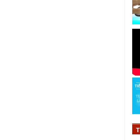
i
Avin Lu: Hành trình 10 năm từ
công nhân xưởng bông gòn trở
thành diễn viên
17/11/2020
T