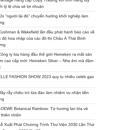
Vantage nâng cấp Copy Trading với tính năng tùy
h tỷ lệ chia sẻ lợi nhuận
Khi “người lái đò” chuyển hướng khởi nghiệp làm
ng
Cushman & Wakefield lần đầu phát hành báo cáo về
 độ hòa nhập của các đô thị Châu Á Thái Bình
ơng
Công ty bia hàng đầu thế giới Heineken ra mắt sản
m cao cấp mới: Heineken Silver – Nhẹ êm mà đậm
t
ELLE FASHION SHOW 2023 quy tụ nhiều celeb gạo
Đầy rẫy chiêu trò lừa đảo làm nhiệm vụ nhận tiền
ng
LOEWE Botanical Rainbow: Tứ hương lan tỏa vẻ
 thiên nhiên
Lễ Xuất Phát Chương Trình Thư Viện 2030 Lần Thứ