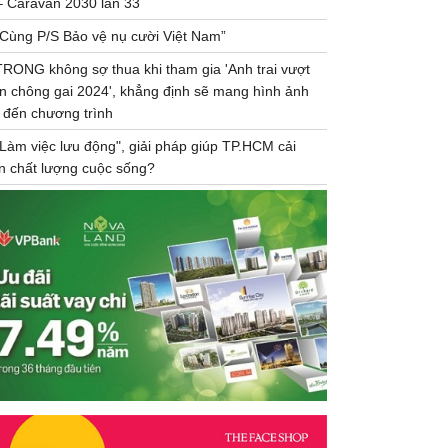
– Caravan 2030 lần 33
“Cùng P/S Bảo vệ nụ cười Việt Nam”
TRONG không sợ thua khi tham gia 'Anh trai vượt
n chông gai 2024', khẳng định sẽ mang hình ảnh
 đến chương trình
"Làm việc lưu động", giải pháp giúp TP.HCM cải
ện chất lượng cuộc sống?