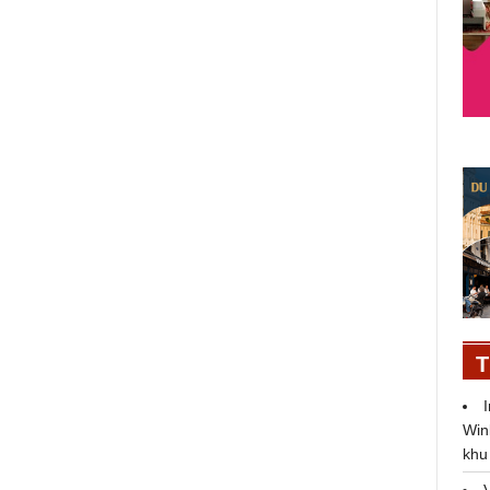
Lại Văn Sâm, Xuân Bắc làm giám
khảo SV 2020
11/11/2020
T
Win
khu