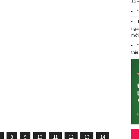
15 
ngà
mới
thi
Show The Mirage của NTK Thanh
Huỳnh hội tụ dàn sao khủng
09/11/2020
8
9
10
11
12
13
14