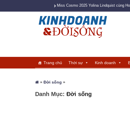
Miss Cosmo 2025 Yolina Lindquist cùng H
Trang chủ
Thời sự
Kinh doanh
B
»
Đời sống
»
Danh Mục:
Đời sống