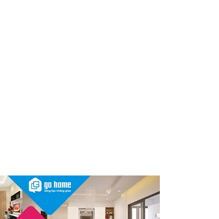
dùng cần kiểm tra ngay
Thu hồi, tiêu hủy toàn quốc 2
sản phẩm dầu gội, dầu xả
"made in Việt Nam", người tiêu
dùng nên kiểm tra ngay
Cảnh báo Dung dịch vệ sinh
phụ nữ Coop Select dính vi
khuẩn, bị buộc tiêu hủy
Sau vụ mỹ phẩm chứa chất
cấm, Dược Hậu Giang bị phạt
và truy thu thuế hơn 10 tỷ
đồng