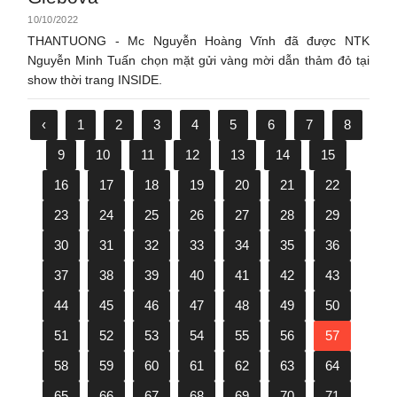
10/10/2022
THANTUONG - Mc Nguyễn Hoàng Vĩnh đã được NTK
Nguyễn Minh Tuấn chọn mặt gửi vàng mời dẫn thảm đỏ tại
show thời trang INSIDE.
‹
1
2
3
4
5
6
7
8
9
10
11
12
13
14
15
16
17
18
19
20
21
22
23
24
25
26
27
28
29
30
31
32
33
34
35
36
37
38
39
40
41
42
43
44
45
46
47
48
49
50
51
52
53
54
55
56
57
58
59
60
61
62
63
64
65
66
67
68
69
70
71