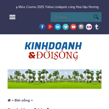
Miss Cosmo 2025 Yolina Lindquist cùng Hoa hậu Hương Giang 
»
Đời sống
»