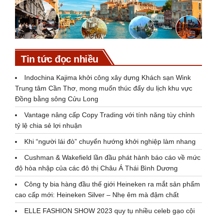
Tin tức đọc nhiều
Indochina Kajima khởi công xây dựng Khách sạn Wink
Trung tâm Cần Thơ, mong muốn thúc đẩy du lịch khu vực
Đồng bằng sông Cửu Long
Vantage nâng cấp Copy Trading với tính năng tùy chỉnh
tỷ lệ chia sẻ lợi nhuận
Khi “người lái đò” chuyển hướng khởi nghiệp làm nhang
Cushman & Wakefield lần đầu phát hành báo cáo về mức
độ hòa nhập của các đô thị Châu Á Thái Bình Dương
Công ty bia hàng đầu thế giới Heineken ra mắt sản phẩm
cao cấp mới: Heineken Silver – Nhẹ êm mà đậm chất
ELLE FASHION SHOW 2023 quy tụ nhiều celeb gạo cội