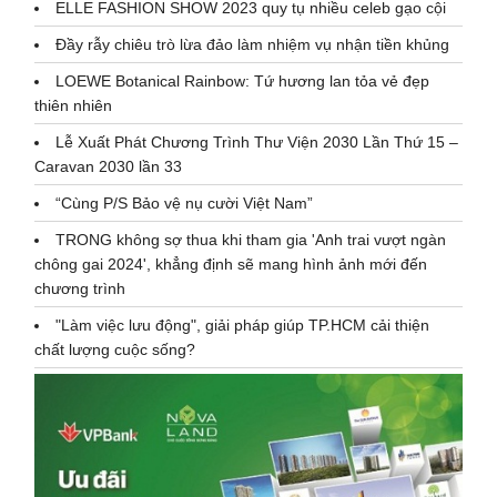
ELLE FASHION SHOW 2023 quy tụ nhiều celeb gạo cội
Đầy rẫy chiêu trò lừa đảo làm nhiệm vụ nhận tiền khủng
LOEWE Botanical Rainbow: Tứ hương lan tỏa vẻ đẹp
thiên nhiên
Lễ Xuất Phát Chương Trình Thư Viện 2030 Lần Thứ 15 –
Caravan 2030 lần 33
“Cùng P/S Bảo vệ nụ cười Việt Nam”
TRONG không sợ thua khi tham gia 'Anh trai vượt ngàn
chông gai 2024', khẳng định sẽ mang hình ảnh mới đến
chương trình
"Làm việc lưu động", giải pháp giúp TP.HCM cải thiện
chất lượng cuộc sống?