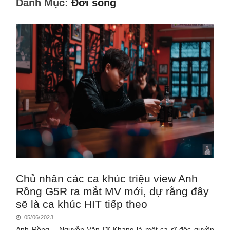
Danh Mục:
Đời sống
Chủ nhân các ca khúc triệu view Anh
Rồng G5R ra mắt MV mới, dự rằng đây
sẽ là ca khúc HIT tiếp theo
05/06/2023
Anh Rồng – Nguyễn Văn Dĩ Khang là một ca sĩ độc quyền