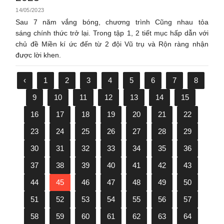
14/05/2023
Sau 7 năm vắng bóng, chương trình Cũng nhau tỏa
sáng chính thức trở lại. Trong tập 1, 2 tiết mục hấp dẫn với
chủ đề Miền kí ức đến từ 2 đội Vũ trụ và Rộn ràng nhận
được lời khen.
‹
1
2
3
4
5
6
7
8
9
10
11
12
13
14
15
16
17
18
19
20
21
22
23
24
25
26
27
28
29
30
31
32
33
34
35
36
37
38
39
40
41
42
43
44
45
46
47
48
49
50
51
52
53
54
55
56
57
58
59
60
61
62
63
64