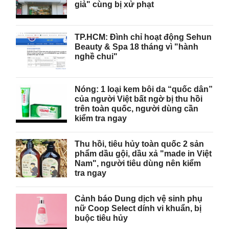
giả" cùng bị xử phạt
TP.HCM: Đình chỉ hoạt động Sehun
Beauty & Spa 18 tháng vì "hành
nghề chui"
Nóng: 1 loại kem bôi da “quốc dân”
của người Việt bất ngờ bị thu hồi
trên toàn quốc, người dùng cần
kiểm tra ngay
Thu hồi, tiêu hủy toàn quốc 2 sản
phẩm dầu gội, dầu xả "made in Việt
Nam", người tiêu dùng nên kiểm
tra ngay
Cảnh báo Dung dịch vệ sinh phụ
nữ Coop Select dính vi khuẩn, bị
buộc tiêu hủy