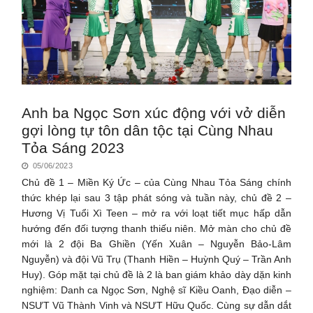
Anh ba Ngọc Sơn xúc động với vở diễn
gợi lòng tự tôn dân tộc tại Cùng Nhau
Tỏa Sáng 2023
05/06/2023
Chủ đề 1 – Miền Ký Ức – của Cùng Nhau Tỏa Sáng chính
thức khép lại sau 3 tập phát sóng và tuần này, chủ đề 2 –
Hương Vị Tuổi Xì Teen – mở ra với loạt tiết mục hấp dẫn
hướng đến đối tượng thanh thiếu niên. Mở màn cho chủ đề
mới là 2 đội Ba Ghiền (Yến Xuân – Nguyễn Bảo-Lâm
Nguyễn) và đội Vũ Trụ (Thanh Hiền – Huỳnh Quý – Trần Anh
Huy). Góp mặt tại chủ đề là 2 là ban giám khảo dày dặn kinh
nghiệm: Danh ca Ngọc Sơn, Nghệ sĩ Kiều Oanh, Đạo diễn –
NSƯT Vũ Thành Vinh và NSƯT Hữu Quốc. Cùng sự dẫn dắt