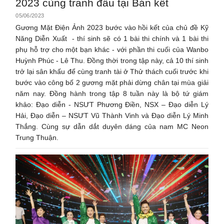
2023 cùng tranh đấu tại Bán kết
05/06/2023
Gương Mặt Điện Ảnh 2023 bước vào hồi kết của chủ đề Kỹ
Năng Diễn Xuất - thí sinh sẽ có 1 bài thi chính và 1 bài thi
phụ hỗ trợ cho một bạn khác - với phần thi cuối của Wanbo
Huỳnh Phúc - Lê Thu. Đồng thời trong tập này, cả 10 thí sinh
trở lại sân khấu để cùng tranh tài ở Thử thách cuối trước khi
bước vào công bố 2 gương mặt phải dừng chân tại mùa giải
năm nay. Đồng hành trong tập 8 tuần này là bộ tứ giám
khảo: Đạo diễn - NSƯT Phương Điền, NSX – Đạo diễn Lý
Hải, Đạo diễn – NSƯT Vũ Thành Vinh và Đạo diễn Lý Minh
Thắng. Cùng sự dẫn dắt duyên dáng của nam MC Neon
Trung Thuận.