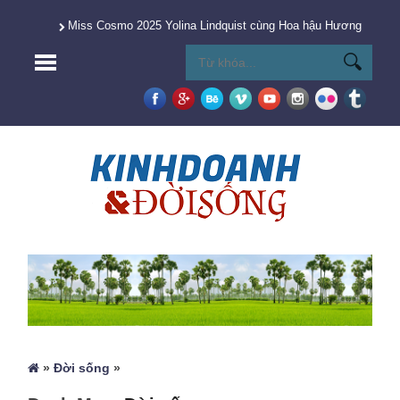
Miss Cosmo 2025 Yolina Lindquist cùng Hoa hậu Hương Giang 
»
Đời sống
»