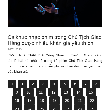
Ca khúc nhạc phim trong Chủ Tịch Giao
Hàng được nhiều khán giả yêu thích
16/01/2023
Không Nhất Thiết Phải Cùng Nhau do Trường Giang sáng
tác là bài hát chủ đề trong bộ phim Chủ Tịch Giao Hàng
đang được chiếu mạng miễn phí và nhận được sự yêu mến
của khán giả.
‹
1
2
3
4
5
6
7
8
9
10
11
12
13
14
15
16
17
18
19
20
21
22
23
24
25
26
27
28
29