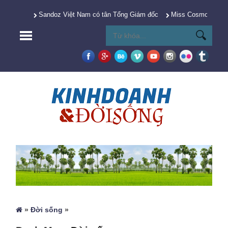
Sandoz Việt Nam có tân Tổng Giám đốc
Miss Cosmo 2025 Y
»
Đời sống
»