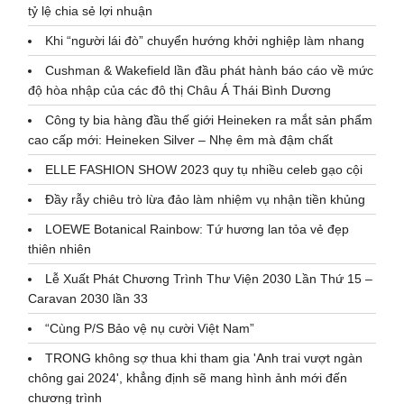
tỷ lệ chia sẻ lợi nhuận
Khi “người lái đò” chuyển hướng khởi nghiệp làm nhang
Cushman & Wakefield lần đầu phát hành báo cáo về mức
độ hòa nhập của các đô thị Châu Á Thái Bình Dương
Công ty bia hàng đầu thế giới Heineken ra mắt sản phẩm
cao cấp mới: Heineken Silver – Nhẹ êm mà đậm chất
ELLE FASHION SHOW 2023 quy tụ nhiều celeb gạo cội
Đầy rẫy chiêu trò lừa đảo làm nhiệm vụ nhận tiền khủng
LOEWE Botanical Rainbow: Tứ hương lan tỏa vẻ đẹp
thiên nhiên
Lễ Xuất Phát Chương Trình Thư Viện 2030 Lần Thứ 15 –
Caravan 2030 lần 33
“Cùng P/S Bảo vệ nụ cười Việt Nam”
TRONG không sợ thua khi tham gia 'Anh trai vượt ngàn
chông gai 2024', khẳng định sẽ mang hình ảnh mới đến
chương trình