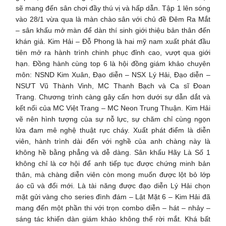
sẽ mang đến sân chơi đầy thú vị và hấp dẫn. Tập 1 lên sóng
vào 28/1 vừa qua là màn chào sân với chủ đề Đêm Ra Mắt
– sân khấu mở màn để dàn thí sinh giới thiệu bản thân đến
khán giả. Kim Hải – Đỗ Phong là hai mỹ nam xuất phát đầu
tiên mở ra hành trình chinh phục đỉnh cao, vượt qua giới
hạn. Đồng hành cùng top 6 là hội đồng giám khảo chuyên
môn: NSND Kim Xuân, Đạo diễn – NSX Lý Hải, Đạo diễn –
NSƯT Vũ Thành Vinh, MC Thanh Bạch và Ca sĩ Đoan
Trang. Chương trình càng gây cấn hơn dưới sự dẫn dắt và
kết nối của MC Việt Trang – MC Neon Trung Thuận. Kim Hải
vẽ nên hình tượng của sự nỗ lực, sự chăm chỉ cùng ngọn
lửa đam mê nghệ thuật rực cháy. Xuất phát điểm là diễn
viên, hành trình dài đến với nghề của anh chàng này là
không hề bằng phẳng và dễ dàng. Sân khấu Hãy Là Số 1
không chỉ là cơ hội để anh tiếp tục được chứng minh bản
thân, mà chàng diễn viên còn mong muốn được lột bỏ lớp
áo cũ và đổi mới. Là tài năng được đạo diễn Lý Hải chọn
mặt gửi vàng cho series đình đám – Lật Mặt 6 – Kim Hải đã
mang đến một phần thi với trọn combo diễn – hát – nhảy –
sáng tác khiến dàn giám khảo không thể rời mắt. Khá bất