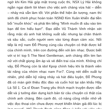
ngờ khi Kim Hải góp mặt trong cuộc thi, NSX Lý Hải không
ngần ngại dành lời khen cho việc anh chàng vừa hát – diễn
– nhảy mà vẫn làm tốt. Với phần thể hiện ấn tượng, nam thí
sinh đã chinh phục hoàn toàn NSND Kim Xuân khiến đại tiền
bối “muốn khóc” và phải lên tiếng “Mình muốn đi sâu vào tim
bạn để tìm hiểu bạn!”. Đạo diễn Vũ Thành Vinh nhận xét
rằng mặc dù anh hát không xuất sắc nhưng lại chân thành
và sâu sắc, cuốn người xem vào từng đoạn cảm xúc. Nối
tiếp là mỹ nam Đỗ Phong cùng câu chuyện có thật được kể
của chính mình, trên con đường đến với âm nhạc. Được biết
với vị trí top 5 The Next Gentleman, anh chàng đốn tim fan
nữ với chất giọng ấm áp và vẻ điển trai của mình. Không chỉ
vậy, Đỗ Phong còn là idol Kpop chính hiệu khi là thành viên
tài năng của nhóm nhạc nam For7. Cùng nét diễn xuất tự
nhiên, phô diễn kỹ năng nhảy và hát điêu luyện, Đỗ Phong
đã có màn giới thiệu độc đáo và cuốn hút tại sân khấu Hãy
Là Số 1. Ca sĩ Đoan Trang yêu thích mạch truyện được dẫn
dắt và ý tưởng dàn dựng kịch bản từ câu chuyện có thật của
chính anh chàng. Bên cạnh đó, cô nàng cũng nhắn nhở về
việc đọc thoại còn chưa được mượt khiến khán giả đôi lúc bị
“tụt mood”. MC Thanh Bạch cũng đồng ý kiến với việc xây