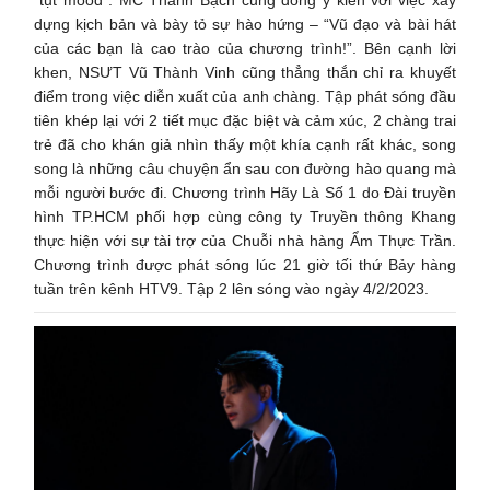
dựng kịch bản và bày tỏ sự hào hứng – “Vũ đạo và bài hát
của các bạn là cao trào của chương trình!”. Bên cạnh lời
khen, NSƯT Vũ Thành Vinh cũng thẳng thắn chỉ ra khuyết
điểm trong việc diễn xuất của anh chàng. Tập phát sóng đầu
tiên khép lại với 2 tiết mục đặc biệt và cảm xúc, 2 chàng trai
trẻ đã cho khán giả nhìn thấy một khía cạnh rất khác, song
song là những câu chuyện ẩn sau con đường hào quang mà
mỗi người bước đi. Chương trình Hãy Là Số 1 do Đài truyền
hình TP.HCM phối hợp cùng công ty Truyền thông Khang
thực hiện với sự tài trợ của Chuỗi nhà hàng Ẩm Thực Trần.
Chương trình được phát sóng lúc 21 giờ tối thứ Bảy hàng
tuần trên kênh HTV9. Tập 2 lên sóng vào ngày 4/2/2023.