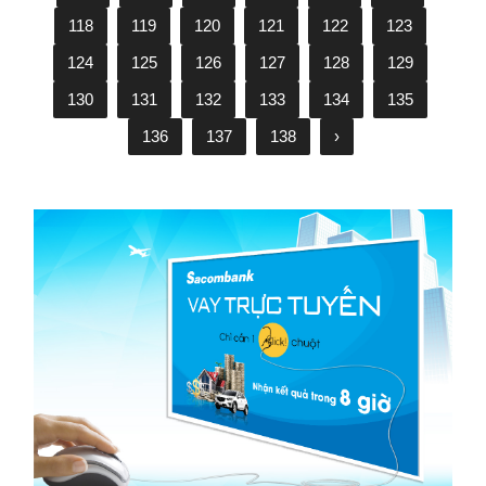
118
119
120
121
122
123
124
125
126
127
128
129
130
131
132
133
134
135
136
137
138
›