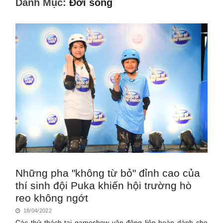
Danh Mục:
Đời sống
Những pha "không từ bỏ" đỉnh cao của
thí sinh đội Puka khiến hội trường hò
reo không ngớt
18/04/2022
Các thử thách tại gameshow vận động liên hoàn dành cho