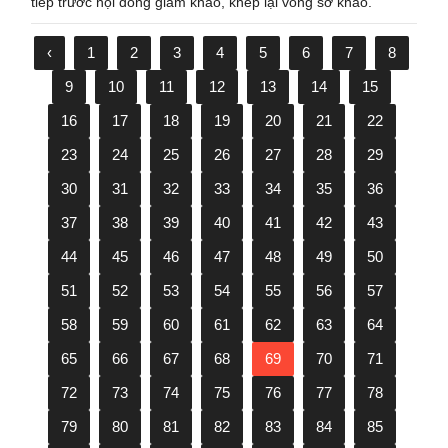
tiếp trước hội đồng giám khảo, khép lại vòng sơ khảo.
‹
1
2
3
4
5
6
7
8
9
10
11
12
13
14
15
16
17
18
19
20
21
22
23
24
25
26
27
28
29
30
31
32
33
34
35
36
37
38
39
40
41
42
43
44
45
46
47
48
49
50
51
52
53
54
55
56
57
58
59
60
61
62
63
64
65
66
67
68
69
70
71
72
73
74
75
76
77
78
79
80
81
82
83
84
85