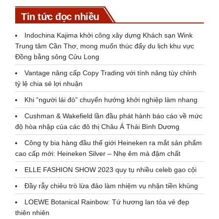
Tin tức đọc nhiều
Indochina Kajima khởi công xây dựng Khách sạn Wink
Trung tâm Cần Thơ, mong muốn thúc đẩy du lịch khu vực
Đồng bằng sông Cửu Long
Vantage nâng cấp Copy Trading với tính năng tùy chỉnh
tỷ lệ chia sẻ lợi nhuận
Khi “người lái đò” chuyển hướng khởi nghiệp làm nhang
Cushman & Wakefield lần đầu phát hành báo cáo về mức
độ hòa nhập của các đô thị Châu Á Thái Bình Dương
Công ty bia hàng đầu thế giới Heineken ra mắt sản phẩm
cao cấp mới: Heineken Silver – Nhẹ êm mà đậm chất
ELLE FASHION SHOW 2023 quy tụ nhiều celeb gạo cội
Đầy rẫy chiêu trò lừa đảo làm nhiệm vụ nhận tiền khủng
LOEWE Botanical Rainbow: Tứ hương lan tỏa vẻ đẹp
thiên nhiên