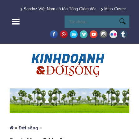
Sandoz Việt Nam có tân Tổng Giám đốc
Miss Cosmo 2025 Y
»
Đời sống
»