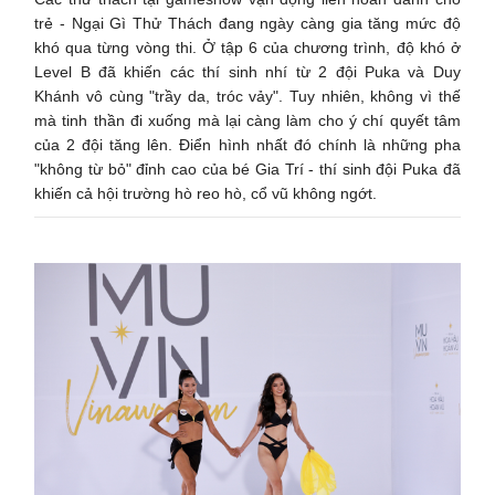
trẻ - Ngại Gì Thử Thách đang ngày càng gia tăng mức độ
khó qua từng vòng thi. Ở tập 6 của chương trình, độ khó ở
Level B đã khiến các thí sinh nhí từ 2 đội Puka và Duy
Khánh vô cùng "trầy da, tróc vảy". Tuy nhiên, không vì thế
mà tinh thần đi xuống mà lại càng làm cho ý chí quyết tâm
của 2 đội tăng lên. Điển hình nhất đó chính là những pha
"không từ bỏ" đỉnh cao của bé Gia Trí - thí sinh đội Puka đã
khiến cả hội trường hò reo hò, cổ vũ không ngớt.