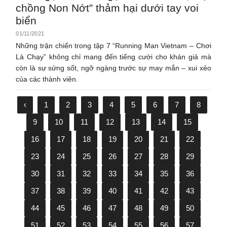
chồng Non Nớt” thảm hại dưới tay voi
biển
01/11/2021
Những trận chiến trong tập 7 “Running Man Vietnam – Chơi
Là Chạy” không chỉ mang đến tiếng cười cho khán giả mà
còn là sự sửng sốt, ngỡ ngàng trước sự may mắn – xui xẻo
của các thành viên.
‹
1
2
3
4
5
6
7
8
9
10
11
12
13
14
15
16
17
18
19
20
21
22
23
24
25
26
27
28
29
30
31
32
33
34
35
36
37
38
39
40
41
42
43
44
45
46
47
48
49
50
51
52
53
54
55
56
57