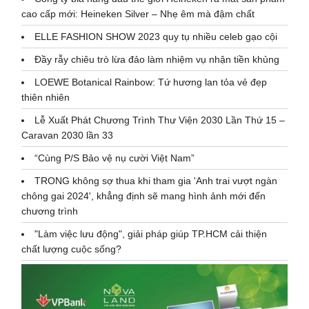
cao cấp mới: Heineken Silver – Nhẹ êm mà đậm chất
ELLE FASHION SHOW 2023 quy tụ nhiều celeb gạo cội
Đầy rẫy chiêu trò lừa đảo làm nhiệm vụ nhận tiền khủng
LOEWE Botanical Rainbow: Tứ hương lan tỏa vẻ đẹp
thiên nhiên
Lễ Xuất Phát Chương Trình Thư Viện 2030 Lần Thứ 15 –
Caravan 2030 lần 33
“Cùng P/S Bảo vệ nụ cười Việt Nam”
TRONG không sợ thua khi tham gia 'Anh trai vượt ngàn
chông gai 2024', khẳng định sẽ mang hình ảnh mới đến
chương trình
"Làm việc lưu động", giải pháp giúp TP.HCM cải thiện
chất lượng cuộc sống?