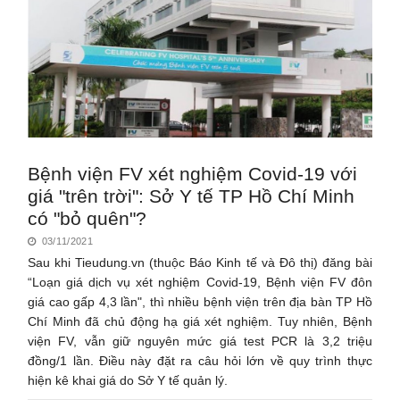
Bệnh viện FV xét nghiệm Covid-19 với
giá "trên trời": Sở Y tế TP Hồ Chí Minh
có "bỏ quên"?
03/11/2021
Sau khi Tieudung.vn (thuộc Báo Kinh tế và Đô thị) đăng bài
“Loạn giá dịch vụ xét nghiệm Covid-19, Bệnh viện FV đôn
giá cao gấp 4,3 lần", thì nhiều bệnh viện trên địa bàn TP Hồ
Chí Minh đã chủ động hạ giá xét nghiệm. Tuy nhiên, Bệnh
viện FV, vẫn giữ nguyên mức giá test PCR là 3,2 triệu
đồng/1 lần. Điều này đặt ra câu hỏi lớn về quy trình thực
hiện kê khai giá do Sở Y tế quản lý.