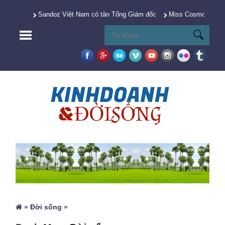
Sandoz Việt Nam có tân Tổng Giám đốc
Miss Cosmo 2025 Y
»
Đời sống
»