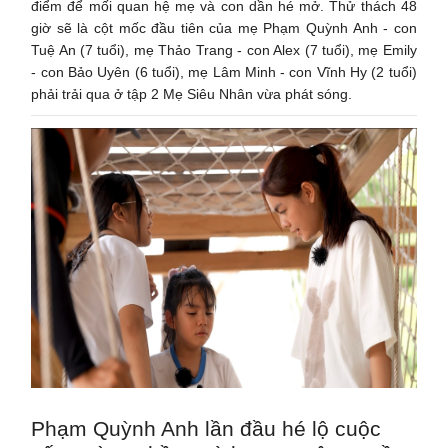
điểm để mối quan hệ mẹ và con dần hé mở. Thử thách 48
giờ sẽ là cột mốc đầu tiên của mẹ Phạm Quỳnh Anh - con
Tuệ An (7 tuổi), mẹ Thảo Trang - con Alex (7 tuổi), mẹ Emily
- con Bảo Uyên (6 tuổi), mẹ Lâm Minh - con Vĩnh Hy (2 tuổi)
phải trải qua ở tập 2 Mẹ Siêu Nhân vừa phát sóng.
Phạm Quỳnh Anh lần đầu hé lộ cuộc