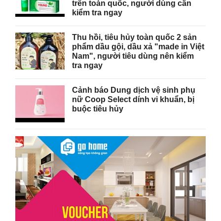
trên toàn quốc, người dùng cần
kiểm tra ngay
Thu hồi, tiêu hủy toàn quốc 2 sản
phẩm dầu gội, dầu xả "made in Việt
Nam", người tiêu dùng nên kiểm
tra ngay
Cảnh báo Dung dịch vệ sinh phụ
nữ Coop Select dính vi khuẩn, bị
buộc tiêu hủy