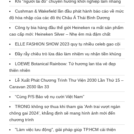
Khi “người lái đò” chuyển hướng khởi nghiệp làm nhang
Cushman & Wakefield lần đầu phát hành báo cáo về mức
độ hòa nhập của các đô thị Châu Á Thái Bình Dương
Công ty bia hàng đầu thế giới Heineken ra mắt sản phẩm
cao cấp mới: Heineken Silver – Nhẹ êm mà đậm chất
ELLE FASHION SHOW 2023 quy tụ nhiều celeb gạo cội
Đầy rẫy chiêu trò lừa đảo làm nhiệm vụ nhận tiền khủng
LOEWE Botanical Rainbow: Tứ hương lan tỏa vẻ đẹp
thiên nhiên
Lễ Xuất Phát Chương Trình Thư Viện 2030 Lần Thứ 15 –
Caravan 2030 lần 33
“Cùng P/S Bảo vệ nụ cười Việt Nam”
TRONG không sợ thua khi tham gia 'Anh trai vượt ngàn
chông gai 2024', khẳng định sẽ mang hình ảnh mới đến
chương trình
"Làm việc lưu động", giải pháp giúp TP.HCM cải thiện