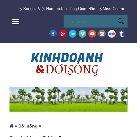
Sandoz Việt Nam có tân Tổng Giám đốc
Miss Cosmo 2025 Y
»
Đời sống
»