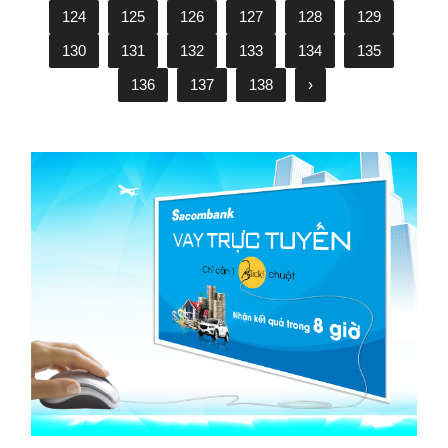
124
125
126
127
128
129
130
131
132
133
134
135
136
137
138
›