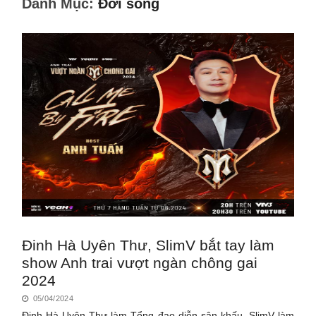
Danh Mục:
Đời sống
Đinh Hà Uyên Thư, SlimV bắt tay làm
show Anh trai vượt ngàn chông gai
2024
05/04/2024
Đinh Hà Uyên Thư làm Tổng đạo diễn sân khấu, SlimV làm