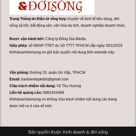
Trang Thông tin Điện tử tổng hợp
chuyên về kinh tế tiêu dùng, đời
sống xã hội, bất động sản, văn hóa du lịch, doanh nghiệp doanh nhân,
...
Được vận hành bởi:
Công ty Đông Gia Media
Giấy phép
: số 08/GP-TTĐT do Sở TTTT TP.HCM cấp ngày 30/1/2019
Kinhdoanhdoisong.vn giữ bản quyền nội dung trên website này.
Văn phòng:
Đường 20. quận Gò Vấp, TPHCM
Email:
banbientapkdds@gmail.com
Chịu trách nhiệm nội dung:
Vũ Thu Hương
Liên hệ quảng cáo:
0983204468
Kinhdoanhdoisong.vn không chịu trách nhiệm nội dung các trang
được mở ra ở cửa sổ mới.
Bản quyền thuộc Kinh doanh & đời sống