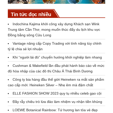
Tin tức đọc nhiều
Indochina Kajima khởi công xây dựng Khách sạn Wink
Trung tâm Cần Thơ, mong muốn thúc đẩy du lịch khu vực
Đồng bằng sông Cửu Long
Vantage nâng cấp Copy Trading với tính năng tùy chỉnh
tỷ lệ chia sẻ lợi nhuận
Khi “người lái đò” chuyển hướng khởi nghiệp làm nhang
Cushman & Wakefield lần đầu phát hành báo cáo về mức
độ hòa nhập của các đô thị Châu Á Thái Bình Dương
Công ty bia hàng đầu thế giới Heineken ra mắt sản phẩm
cao cấp mới: Heineken Silver – Nhẹ êm mà đậm chất
ELLE FASHION SHOW 2023 quy tụ nhiều celeb gạo cội
Đầy rẫy chiêu trò lừa đảo làm nhiệm vụ nhận tiền khủng
LOEWE Botanical Rainbow: Tứ hương lan tỏa vẻ đẹp