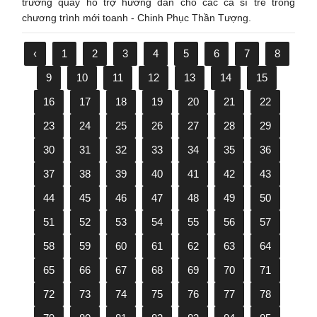
trường quay hỗ trợ hướng dẫn cho các ca sĩ trẻ trong
chương trình mới toanh - Chinh Phục Thần Tượng.
‹
1
2
3
4
5
6
7
8
9
10
11
12
13
14
15
16
17
18
19
20
21
22
23
24
25
26
27
28
29
30
31
32
33
34
35
36
37
38
39
40
41
42
43
44
45
46
47
48
49
50
51
52
53
54
55
56
57
58
59
60
61
62
63
64
65
66
67
68
69
70
71
72
73
74
75
76
77
78