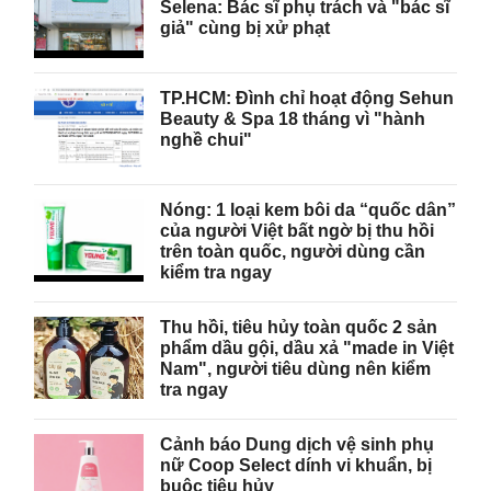
Selena: Bác sĩ phụ trách và "bác sĩ
giả" cùng bị xử phạt
TP.HCM: Đình chỉ hoạt động Sehun
Beauty & Spa 18 tháng vì "hành
nghề chui"
Nóng: 1 loại kem bôi da “quốc dân”
của người Việt bất ngờ bị thu hồi
trên toàn quốc, người dùng cần
kiểm tra ngay
Thu hồi, tiêu hủy toàn quốc 2 sản
phẩm dầu gội, dầu xả "made in Việt
Nam", người tiêu dùng nên kiểm
tra ngay
Cảnh báo Dung dịch vệ sinh phụ
nữ Coop Select dính vi khuẩn, bị
buộc tiêu hủy