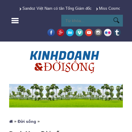
Sandoz Việt Nam có tân Tổng Giám đốc
Miss Cosmo 2025 Y
»
Đời sống
»