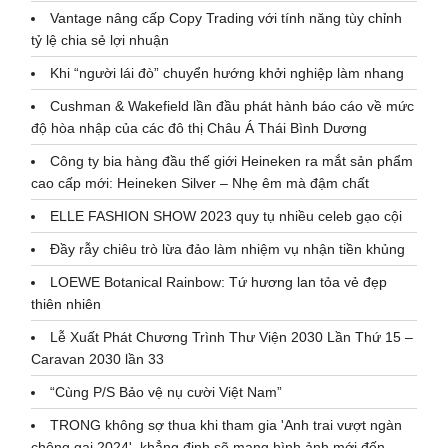
Vantage nâng cấp Copy Trading với tính năng tùy chỉnh
tỷ lệ chia sẻ lợi nhuận
Khi “người lái đò” chuyển hướng khởi nghiệp làm nhang
Cushman & Wakefield lần đầu phát hành báo cáo về mức
độ hòa nhập của các đô thị Châu Á Thái Bình Dương
Công ty bia hàng đầu thế giới Heineken ra mắt sản phẩm
cao cấp mới: Heineken Silver – Nhẹ êm mà đậm chất
ELLE FASHION SHOW 2023 quy tụ nhiều celeb gạo cội
Đầy rẫy chiêu trò lừa đảo làm nhiệm vụ nhận tiền khủng
LOEWE Botanical Rainbow: Tứ hương lan tỏa vẻ đẹp
thiên nhiên
Lễ Xuất Phát Chương Trình Thư Viện 2030 Lần Thứ 15 –
Caravan 2030 lần 33
“Cùng P/S Bảo vệ nụ cười Việt Nam”
TRONG không sợ thua khi tham gia 'Anh trai vượt ngàn
chông gai 2024', khẳng định sẽ mang hình ảnh mới đến