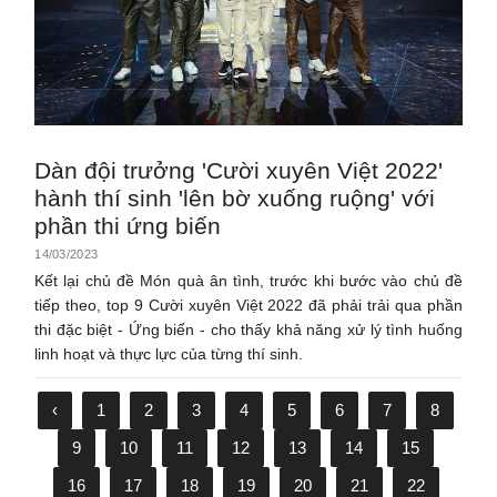
Dàn đội trưởng 'Cười xuyên Việt 2022'
hành thí sinh 'lên bờ xuống ruộng' với
phần thi ứng biến
14/03/2023
Kết lại chủ đề Món quà ân tình, trước khi bước vào chủ đề
tiếp theo, top 9 Cười xuyên Việt 2022 đã phải trải qua phần
thi đặc biệt - Ứng biến - cho thấy khả năng xử lý tình huống
linh hoạt và thực lực của từng thí sinh.
‹
1
2
3
4
5
6
7
8
9
10
11
12
13
14
15
16
17
18
19
20
21
22