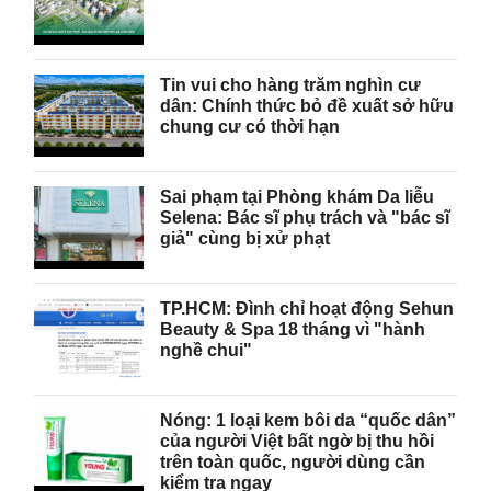
Tin vui cho hàng trăm nghìn cư
dân: Chính thức bỏ đề xuất sở hữu
chung cư có thời hạn
Sai phạm tại Phòng khám Da liễu
Selena: Bác sĩ phụ trách và "bác sĩ
giả" cùng bị xử phạt
TP.HCM: Đình chỉ hoạt động Sehun
Beauty & Spa 18 tháng vì "hành
nghề chui"
Nóng: 1 loại kem bôi da “quốc dân”
của người Việt bất ngờ bị thu hồi
trên toàn quốc, người dùng cần
kiểm tra ngay