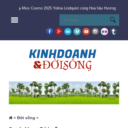
Miss Cosmo 2025 Yolina Lindquist cùng Hoa hậu Hương Giang 
»
Đời sống
»