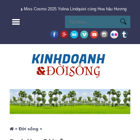
Miss Cosmo 2025 Yolina Lindquist cùng Hoa hậu Hương Giang 
»
Đời sống
»